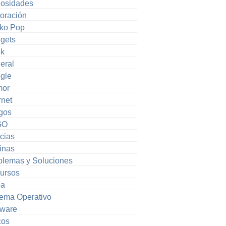
iosidades
oración
ko Pop
gets
k
eral
gle
or
rnet
gos
GO
cias
inas
blemas y Soluciones
ursos
pa
tema Operativo
tware
cos