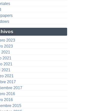
riales
B
lpapers
dows
chivos
rero 2023
ro 2023
o 2021
io 2021
o 2021
l 2021
zo 2021
ubre 2017
tiembre 2017
rero 2016
ro 2016
iembre 2015