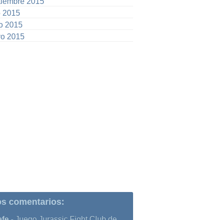
tiembre 2015
o 2015
io 2015
o 2015
os comentarios:
efe
-
Juego Jurassic Fight Club de