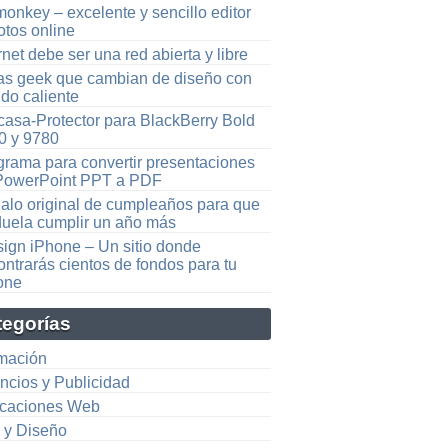
onkey – excelente y sencillo editor
otos online
rnet debe ser una red abierta y libre
as geek que cambian de diseño con
ido caliente
casa-Protector para BlackBerry Bold
0 y 9780
grama para convertir presentaciones
PowerPoint PPT a PDF
alo original de cumpleaños para que
duela cumplir un año más
sign iPhone – Un sitio donde
ntrarás cientos de fondos para tu
one
tegorías
mación
ncios y Publicidad
icaciones Web
e y Diseño