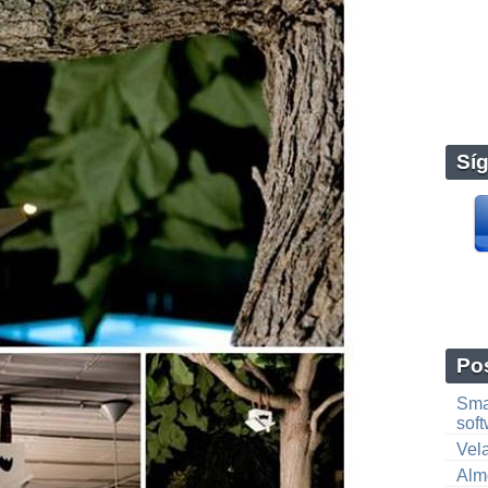
Sí
Pos
Smar
sof
Vela
Alm