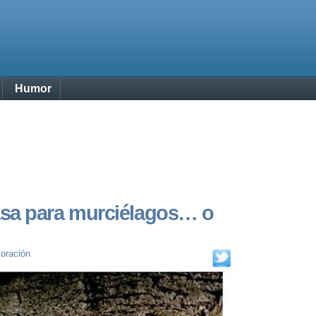
Humor
sa para murciélagos… o
oración