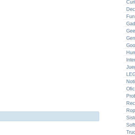
Cur
Dec
Fun
Gad
Gee
Gen
Goo
Hum
Inte
Jue
LE
Noti
Ofic
Pro
Rec
Ro
Sis
Sof
Tru