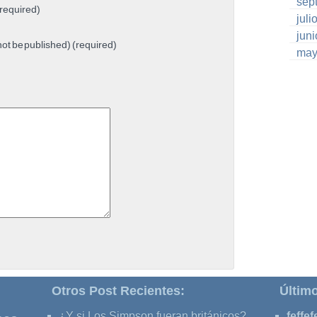
sep
required)
juli
jun
 not be published) (required)
may
Otros Post Recientes:
Últim
¿Y si Los Simpson fueran británicos?
feffef