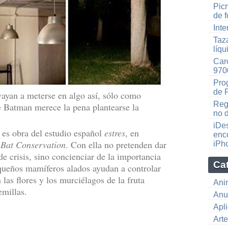
Picm
de f
Inte
Taz
líqu
Car
970
Pro
de 
yan a meterse en algo así, sólo como
Reg
e Batman merece la pena plantearse la
no 
iDe
 es obra del estudio español
estres
, en
enco
 Bat Conservation
. Con ella no pretenden dar
iPh
e crisis, sino concienciar de la importancia
Ca
queños mamíferos alados ayudan a controlar
 las flores y los murciélagos de la fruta
Ani
emillas.
Anu
Apl
Art