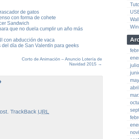
Tuto
rascador de gatos
US
ienso con forma de cohete
Wal
cer Sandwich
Win
para que no duela cumplir un año más
Ar
I con abducción de vaca
s del día de San Valentín para geeks
feb
ene
Corto de Animación – Anuncio Lotería de
Navidad 2015
→
juli
jun
»
may
abri
mar
oct
sep
ost.
TrackBack
URL
feb
ene
nov