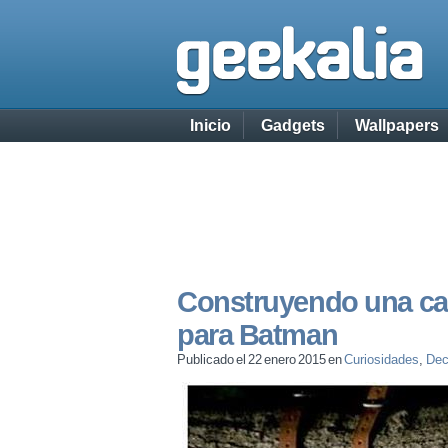
Inicio
Gadgets
Wallpapers
Construyendo una ca
para Batman
Publicado el 22 enero 2015 en
Curiosidades
,
Dec