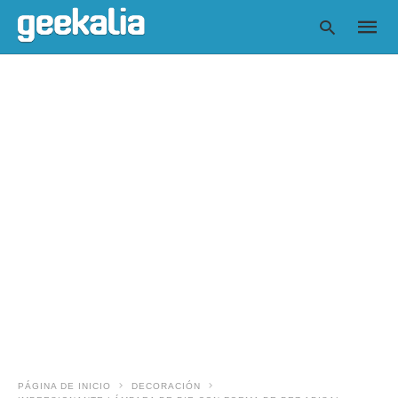
Escrib
tu
consul
y
pulsa
en
INTRO
PÁGINA DE INICIO
DECORACIÓN