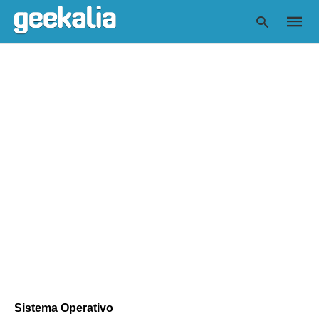
Escrib
tu
consul
y
pulsa
en
INTRO
Sistema Operativo