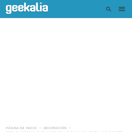
Escrib
tu
consul
y
pulsa
en
INTRO
PÁGINA DE INICIO
DECORACIÓN