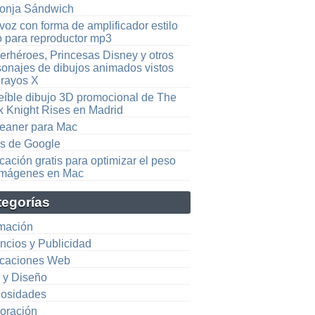
onja Sándwich
voz con forma de amplificador estilo
o para reproductor mp3
erhéroes, Princesas Disney y otros
sonajes de dibujos animados vistos
 rayos X
reíble dibujo 3D promocional de The
k Knight Rises en Madrid
eaner para Mac
s de Google
cación gratis para optimizar el peso
imágenes en Mac
tegorías
mación
ncios y Publicidad
icaciones Web
e y Diseño
iosidades
oración