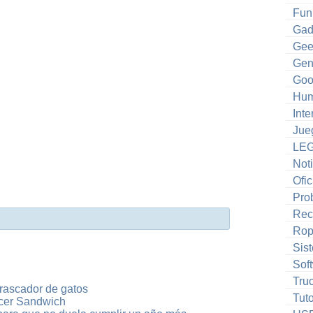
Fun
Gad
Gee
Gen
Goo
Hum
Inte
Jue
LE
Noti
Ofic
Pro
Rec
Ro
Sis
Sof
Tru
rascador de gatos
Tuto
cer Sandwich