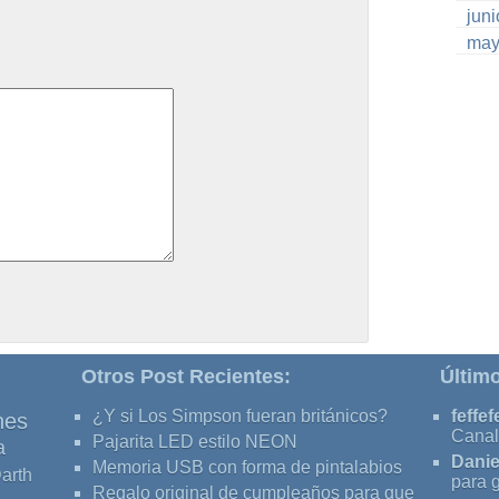
jun
may
Otros Post Recientes:
Últim
¿Y si Los Simpson fueran británicos?
feffef
nes
Canal
Pajarita LED estilo NEON
a
Danie
Memoria USB con forma de pintalabios
arth
para 
Regalo original de cumpleaños para que