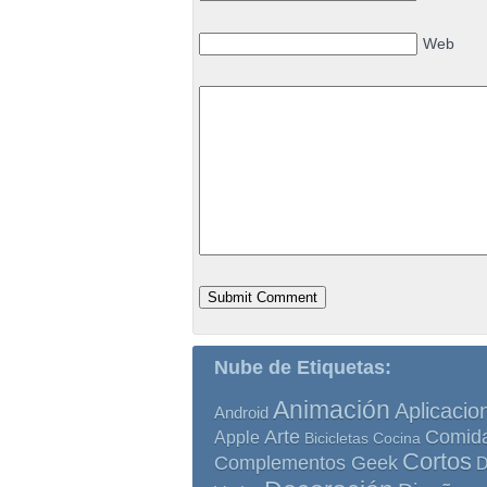
Web
Nube de Etiquetas:
Animación
Aplicacio
Android
Comid
Arte
Apple
Bicicletas
Cocina
Cortos
Complementos Geek
D