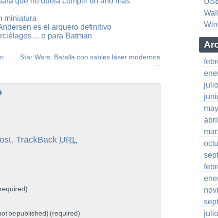
para que no duela cumplir un año más
US
Wal
n miniatura
Win
ndersen es el arquero definitivo
rciélagos… o para Batman
Ar
en
Star Wars: Batalla con sables láser modernos
feb
→
ene
juli
»
jun
may
abri
mar
ost.
TrackBack
URL
oct
sep
feb
ene
required)
nov
sep
 not be published) (required)
juli