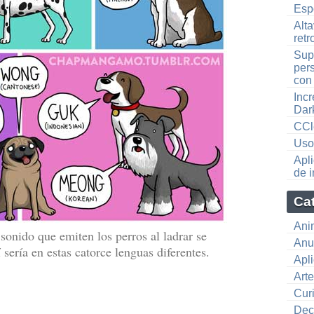
Esp
Alta
retr
Sup
per
con
Inc
Dar
CCl
Uso
Apli
de 
Ca
Ani
sonido que emiten los perros al ladrar se
Anu
 sería en estas catorce lenguas diferentes.
Apl
Art
Cur
Dec