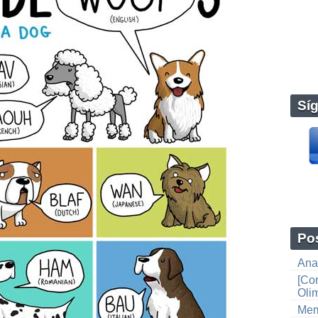
Sí
Pos
Anat
[Co
Oli
Mem