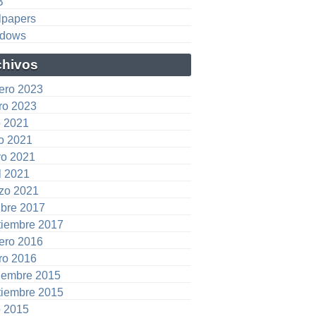
B
lpapers
dows
chivos
rero 2023
ro 2023
o 2021
io 2021
o 2021
l 2021
zo 2021
ubre 2017
tiembre 2017
rero 2016
ro 2016
iembre 2015
tiembre 2015
o 2015