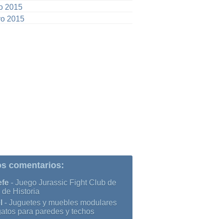
io 2015
o 2015
os comentarios:
efe
-
Juego Jurassic Fight Club de
 de Historia
l
-
Juguetes y muebles modulares
gatos para paredes y techos