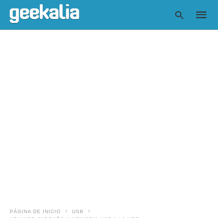
Escrib
tu
consul
y
pulsa
en
INTRO
PÁGINA DE INICIO
USB