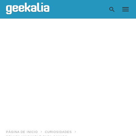
Escrib
tu
consul
y
pulsa
en
INTRO
PÁGINA DE INICIO
CURIOSIDADES