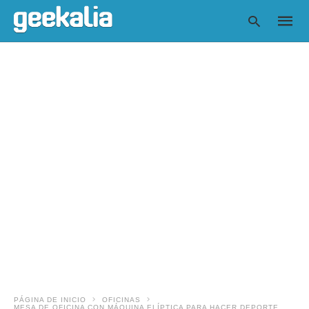
Escrib
tu
consul
y
pulsa
en
INTRO
PÁGINA DE INICIO
OFICINAS
MESA DE OFICINA CON MÁQUINA ELÍPTICA PARA HACER DEPORTE