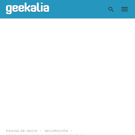
Escrib
tu
consul
y
pulsa
en
INTRO
PÁGINA DE INICIO
DECORACIÓN