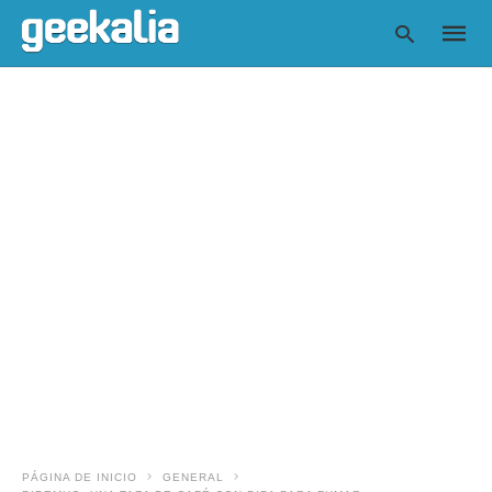
Escrib
tu
consul
y
pulsa
en
INTRO
PÁGINA DE INICIO
GENERAL