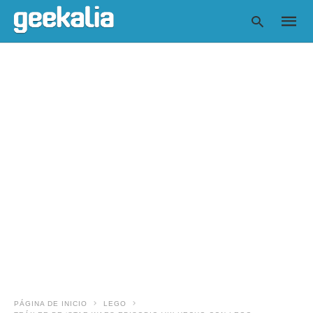
Escrib
tu
consul
y
pulsa
en
INTRO
PÁGINA DE INICIO
LEGO