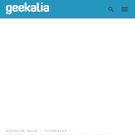
Escrib
tu
consul
y
pulsa
en
INTRO
PÁGINA DE INICIO
TUTORIALES