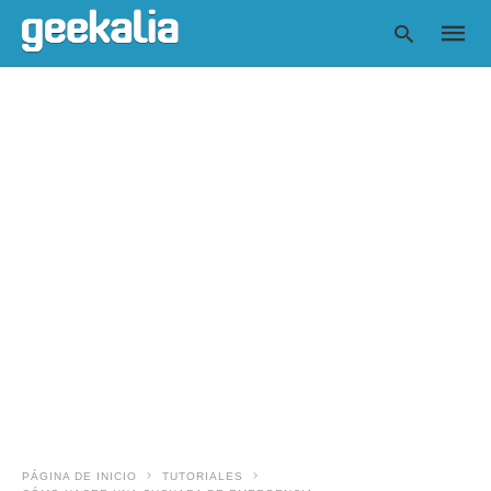
Escrib
tu
consul
y
pulsa
en
INTRO
PÁGINA DE INICIO
TUTORIALES