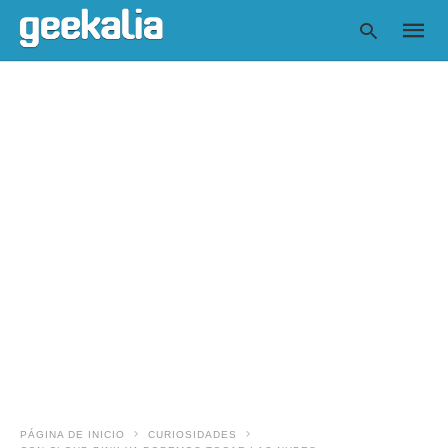
Escrib
tu
consul
y
pulsa
en
INTRO
PÁGINA DE INICIO
CURIOSIDADES