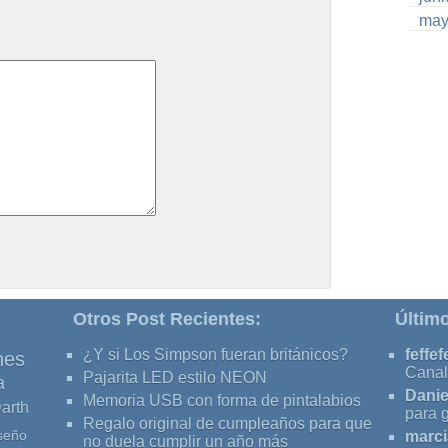
may
Otros Post Recientes:
Últim
¿Y si Los Simpson fueran británicos?
feffef
nes
Canal
Pajarita LED estilo NEON
a
Danie
Memoria USB con forma de pintalabios
arth
para 
Regalo original de cumpleaños para que
seño
marci
no duela cumplir un año más