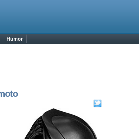
Humor
 moto