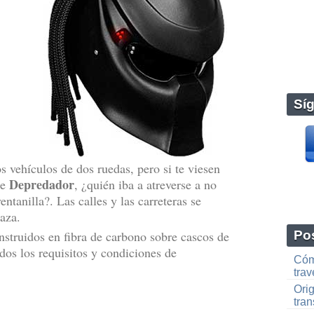
Sí
 vehículos de dos ruedas, pero si te viesen
Depredador
de
, ¿quién iba a atreverse a no
entanilla?. Las calles y las carreteras se
caza.
nstruidos en fibra de carbono sobre cascos de
Pos
dos los requisitos y condiciones de
Cóm
tra
Orig
tra