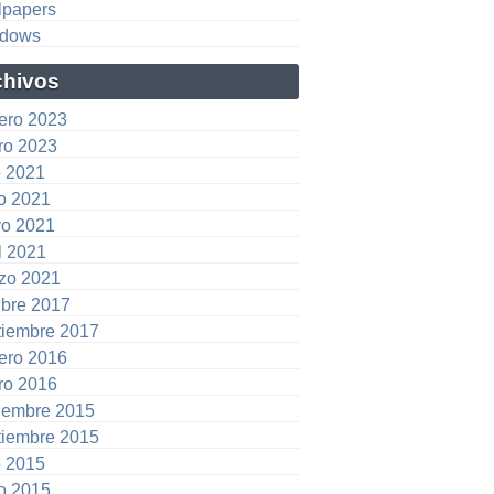
lpapers
dows
chivos
rero 2023
ro 2023
o 2021
io 2021
o 2021
l 2021
zo 2021
ubre 2017
tiembre 2017
rero 2016
ro 2016
iembre 2015
tiembre 2015
o 2015
io 2015