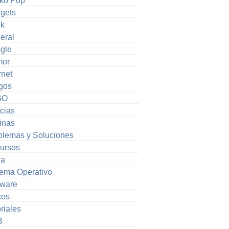
ko Pop
gets
k
eral
gle
or
rnet
gos
GO
cias
inas
blemas y Soluciones
ursos
pa
tema Operativo
tware
cos
riales
B