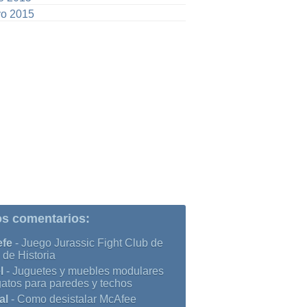
o 2015
os comentarios:
efe
-
Juego Jurassic Fight Club de
 de Historia
l
-
Juguetes y muebles modulares
gatos para paredes y techos
al
-
Como desistalar McAfee