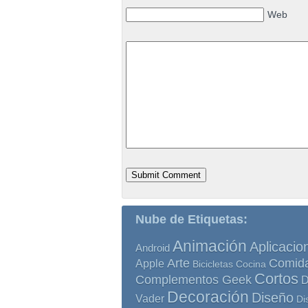
Web
Nube de Etiquetas:
Animación
Aplicacio
Android
Comid
Arte
Apple
Bicicletas
Cocina
Cortos
Complementos Geek
D
Decoración
Diseño
Vader
Di