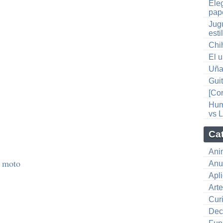
Ele
pap
Jug
esti
Chi
El 
Uña
Gui
[Co
Hum
vs L
Ca
Ani
a moto
Anu
Apl
Art
Cur
Dec