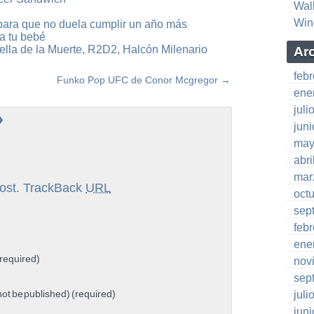
Wal
Win
para que no duela cumplir un año más
a tu bebé
lla de la Muerte, R2D2, Halcón Milenario
Ar
feb
Funko Pop UFC de Conor Mcgregor
→
ene
juli
»
jun
may
abri
mar
ost.
TrackBack
URL
oct
sep
feb
ene
required)
nov
sep
 not be published) (required)
juli
jun