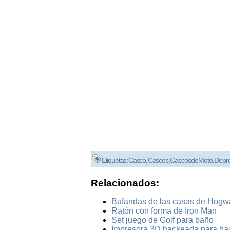
Etiquetas:
Casco
,
Cascos
,
Cascos de Moto
,
Depr
Relacionados:
Bufandas de las casas de Hogwa
Ratón con forma de Iron Man
Set juego de Golf para baño
Impresora 3D hackeada para ha