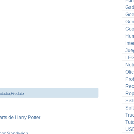
Fun
Gad
Gee
Gen
Goo
Hum
Inte
Jue
LE
Noti
Ofic
Pro
Rec
Ro
edador
,
Predator
Sis
Sof
Tru
rts de Harry Potter
Tuto
US
cer Sandwich