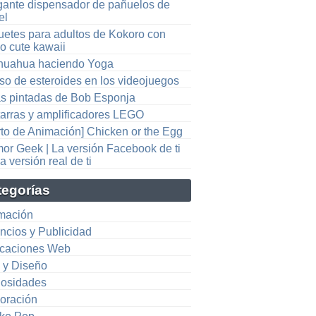
gante dispensador de pañuelos de
el
uetes para adultos de Kokoro con
lo cute kawaii
huahua haciendo Yoga
uso de esteroides en los videojuegos
s pintadas de Bob Esponja
tarras y amplificadores LEGO
rto de Animación] Chicken or the Egg
or Geek | La versión Facebook de ti
a versión real de ti
tegorías
mación
ncios y Publicidad
icaciones Web
e y Diseño
iosidades
oración