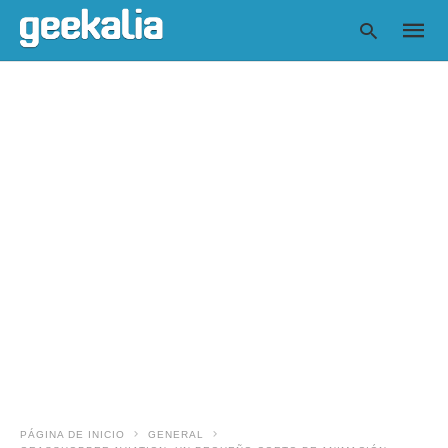
Escrib
tu
consul
y
pulsa
en
INTRO
PÁGINA DE INICIO
GENERAL