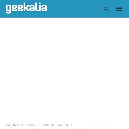
Escrib
tu
consul
y
pulsa
en
INTRO
PÁGINA DE INICIO
CURIOSIDADES