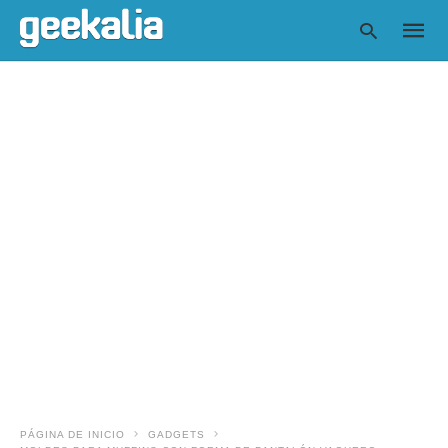
Escrib
tu
consul
y
pulsa
en
INTRO
PÁGINA DE INICIO
GADGETS