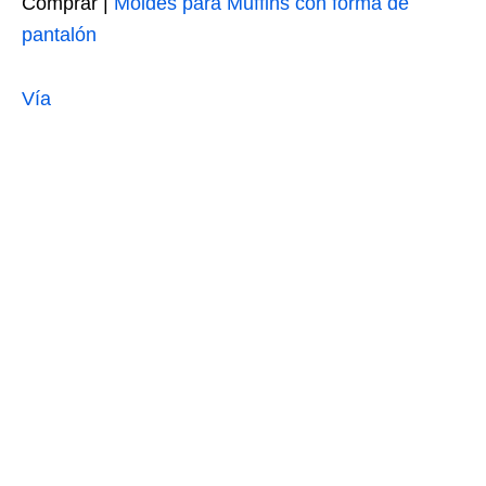
Comprar |
Moldes para Muffins con forma de
pantalón
Vía