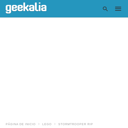
Escrib
tu
consul
y
pulsa
en
INTRO
PÁGINA DE INICIO
LEGO
STORMTROOPER RIP