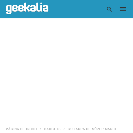
Escrib
tu
consul
y
pulsa
en
INTRO
PÁGINA DE INICIO
GADGETS
GUITARRA DE SÚPER MARIO