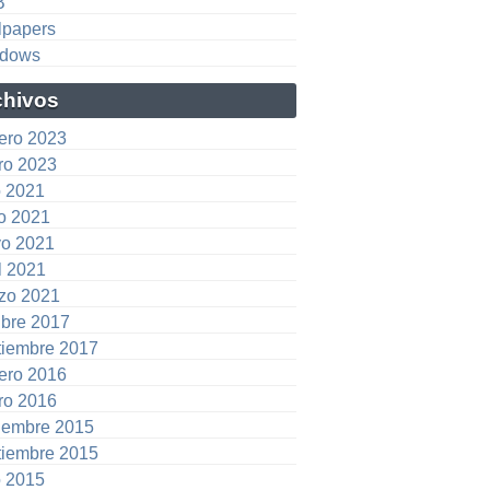
B
lpapers
dows
chivos
rero 2023
ro 2023
o 2021
io 2021
o 2021
l 2021
zo 2021
ubre 2017
tiembre 2017
rero 2016
ro 2016
iembre 2015
tiembre 2015
o 2015