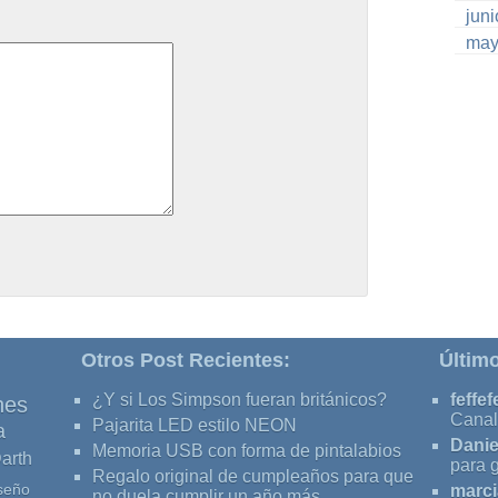
jun
may
Otros Post Recientes:
Últim
¿Y si Los Simpson fueran británicos?
feffef
nes
Canal
Pajarita LED estilo NEON
a
Danie
Memoria USB con forma de pintalabios
arth
para 
Regalo original de cumpleaños para que
seño
marci
no duela cumplir un año más