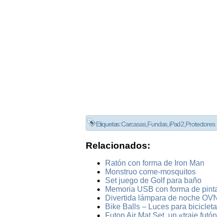
Etiquetas:
Carcasas
,
Fundas
,
iPad 2
,
Protectores
Relacionados:
Ratón con forma de Iron Man
Monstruo come-mosquitos
Set juego de Golf para baño
Memoria USB con forma de pint
Divertida lámpara de noche OVN
Bike Balls – Luces para bicicleta
Futon Air Mat Set, un «traje futó