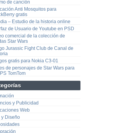
tmo de canción
icación Anti Mosquitos para
kBerry gratis
ia – Estudio de la historia online
erfaz de Usuario de Youtube en PSD
eo comercial de la colección de
das Star Wars
go Jurassic Fight Club de Canal de
oria
gos gratis para Nokia C3-01
es de personajes de Star Wars para
GPS TomTom
tegorías
mación
ncios y Publicidad
icaciones Web
e y Diseño
iosidades
oración