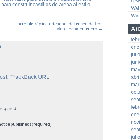
US
ra construir castillos de arena al estilo
Wal
Win
Increíble réplica artesanal del casco de Iron
Ar
Man hecha en cuero
→
feb
»
ene
juli
jun
may
ost.
TrackBack
URL
abri
mar
oct
sep
feb
required)
ene
nov
 not be published) (required)
sep
juli