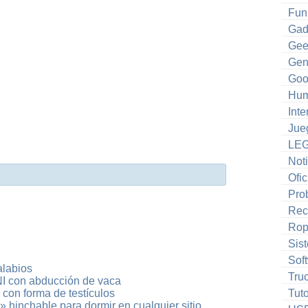
Fun
Gad
Gee
Gen
Goo
Hum
Inte
Jue
LE
Noti
Ofic
Pro
Rec
Ro
Sis
Sof
alabios
Tru
I con abducción de vaca
 con forma de testículos
Tuto
n» hinchable para dormir en cualquier sitio