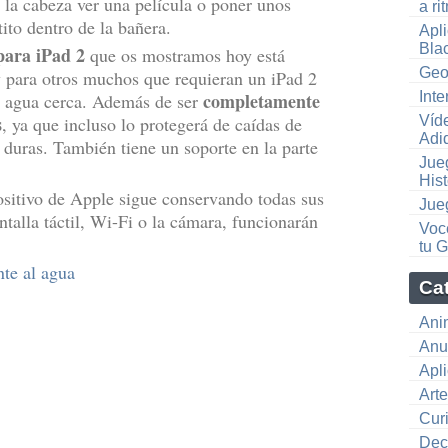
r la cabeza ver una película o poner unos
a ri
ito dentro de la bañera.
Apl
Blac
para iPad 2
que os mostramos hoy está
Geod
 y para otros muchos que requieran un iPad 2
completamente
Int
n agua cerca. Además de ser
s
, ya que incluso lo protegerá de caídas de
Víd
Adi
s duras. También tiene un soporte en la parte
Jue
.
Hist
positivo de Apple sigue conservando todas sus
Jue
talla táctil, Wi-Fi o la cámara, funcionarán
Voc
tu 
nte al agua
Ca
Ani
Anu
Apl
Art
Cur
Dec