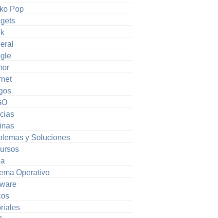
ko Pop
gets
k
eral
gle
or
rnet
gos
GO
cias
inas
blemas y Soluciones
ursos
pa
tema Operativo
tware
cos
riales