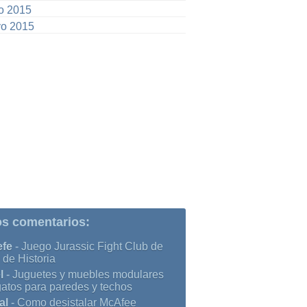
io 2015
o 2015
os comentarios:
efe
-
Juego Jurassic Fight Club de
 de Historia
l
-
Juguetes y muebles modulares
gatos para paredes y techos
al
-
Como desistalar McAfee