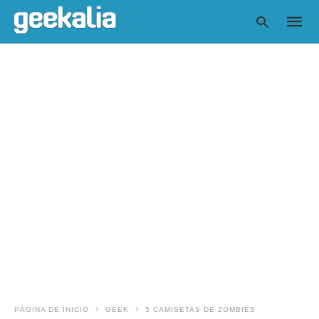
Escrib
tu
consul
y
pulsa
en
INTRO
PÁGINA DE INICIO
GEEK
5 CAMISETAS DE ZOMBIES