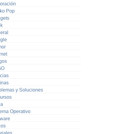
oración
ko Pop
gets
k
eral
gle
or
rnet
gos
GO
cias
inas
blemas y Soluciones
ursos
pa
tema Operativo
tware
cos
riales