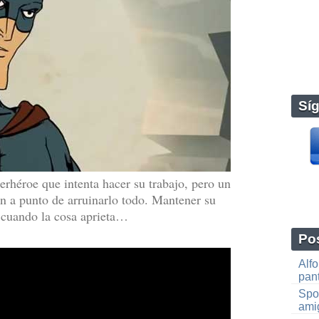
Sí
héroe que intenta hacer su trabajo, pero un
n a punto de arruinarlo todo. Mantener su
 cuando la cosa aprieta…
Pos
Alf
pan
Spo
amig