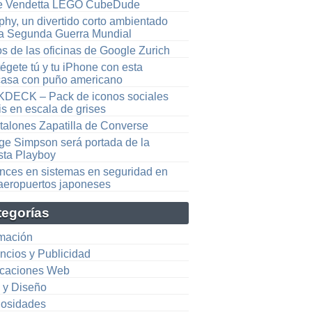
e Vendetta LEGO CubeDude
phy, un divertido corto ambientado
la Segunda Guerra Mundial
s de las oficinas de Google Zurich
égete tú y tu iPhone con esta
casa con puño americano
KDECK – Pack de iconos sociales
is en escala de grises
talones Zapatilla de Converse
ge Simpson será portada de la
ista Playboy
nces en sistemas en seguridad en
 aeropuertos japoneses
tegorías
mación
ncios y Publicidad
icaciones Web
e y Diseño
iosidades