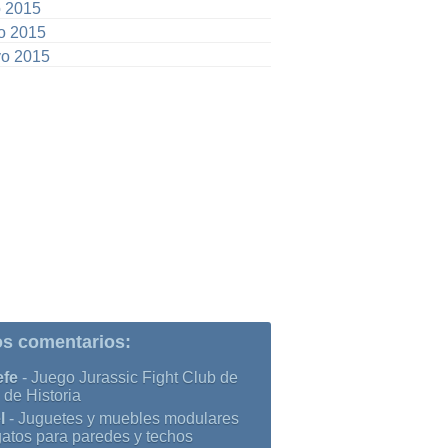
o 2015
io 2015
o 2015
os comentarios:
efe
-
Juego Jurassic Fight Club de
 de Historia
l
-
Juguetes y muebles modulares
gatos para paredes y techos