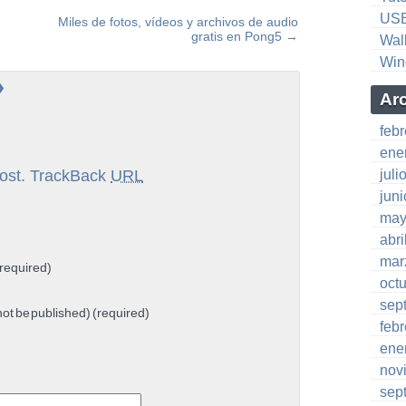
US
Miles de fotos, vídeos y archivos de audio
gratis en Pong5
→
Wal
Win
»
Ar
feb
ene
ost.
TrackBack
URL
juli
jun
may
abri
mar
required)
oct
sep
 not be published) (required)
feb
ene
nov
sep