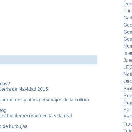
Dec
Fun
Gad
Gee
Gen
Goo
Hum
Inte
Jue
LE
Noti
Ofic
icos?
Pro
otería de Navidad 2015
Rec
superhéroes y otros personajes de la cultura
Ro
Sis
Dog
et Fighter recreada en la vida real
Sof
Tru
co de burbujas
Tuto