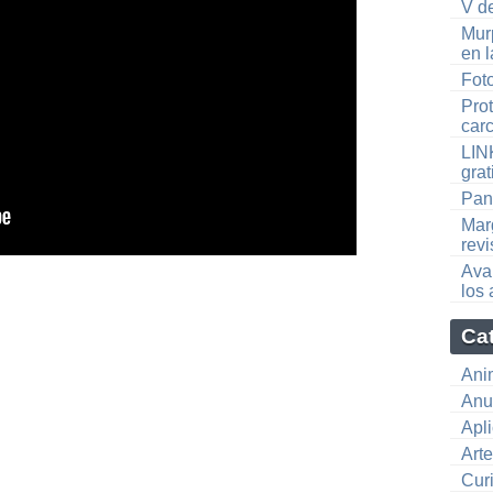
V d
Mur
en 
Foto
Prot
car
LIN
grat
Pan
Mar
rev
Ava
los
Ca
Ani
Anu
Apl
Art
Cur