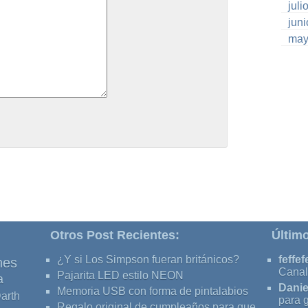
juli
jun
may
Otros Post Recientes:
Últim
¿Y si Los Simpson fueran británicos?
feffef
nes
Canal
Pajarita LED estilo NEON
a
Danie
Memoria USB con forma de pintalabios
arth
para 
Regalo original de cumpleaños para que