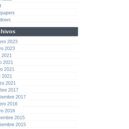
B
lpapers
dows
chivos
rero 2023
ro 2023
o 2021
io 2021
o 2021
l 2021
zo 2021
ubre 2017
tiembre 2017
rero 2016
ro 2016
iembre 2015
tiembre 2015