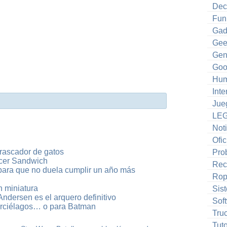
Dec
Fun
Gad
Gee
Gen
Goo
Hum
Inte
Jue
LE
Noti
Ofic
rascador de gatos
Pro
cer Sandwich
Rec
para que no duela cumplir un año más
Ro
n miniatura
Sis
ndersen es el arquero definitivo
Sof
rciélagos… o para Batman
Tru
Tuto