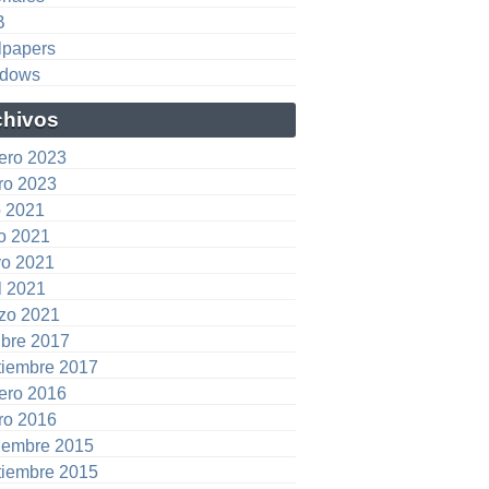
B
lpapers
dows
chivos
rero 2023
ro 2023
o 2021
io 2021
o 2021
l 2021
zo 2021
ubre 2017
tiembre 2017
rero 2016
ro 2016
iembre 2015
tiembre 2015