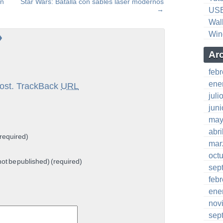
en
Star Wars: Batalla con sables láser modernos
→
US
Wal
»
Win
Ar
feb
ene
ost.
TrackBack
URL
juli
jun
may
abri
required)
mar
oct
 not be published) (required)
sep
feb
ene
nov
sep