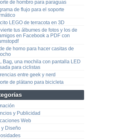
orte de hombro para paraguas
rama de flujo para el soporte
rmático
rcito LEGO de terracota en 3D
ierte tus álbumes de fotos y los de
 amigos en Facebook a PDF con
umstopdf
de de horno para hacer casitas de
cocho
L Bag, una mochila con pantalla LED
ada para ciclistas
rencias entre geek y nerd
rte de plátano para bicicleta
tegorías
mación
ncios y Publicidad
icaciones Web
e y Diseño
iosidades