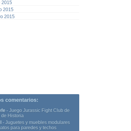
o 2015
io 2015
o 2015
os comentarios:
efe
-
Juego Jurassic Fight Club de
 de Historia
l
-
Juguetes y muebles modulares
gatos para paredes y techos