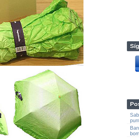
Sí
Pos
Sab
pun
Band
bom