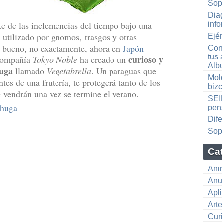
Sop
Diag
e de las inclemencias del tiempo bajo una
info
 utilizado por gnomos, trasgos y otras
Ejé
… bueno, no exactamente, ahora en
Japón
Conv
tus
curioso y
 compañía
Tokyo Noble
ha creado un
Alb
huga
llamado
Vegetabrella
. Un paraguas que
Mol
tes de una frutería, te protegerá tanto de los
biz
e vendrán una vez se termine el verano.
SEI
chuga
pens
Dife
Sopo
Ca
Ani
Anu
Apl
Art
Cur