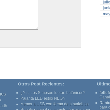
juli
jun
may
Otros Post Recientes:
Últim
¿Y si Los Simpson fueran británicos?
feffef
nes
Canal
Pajarita LED estilo NEON
a
Danie
Memoria USB con forma de pintalabios
arth
para 
Regalo original de cumpleaños para que