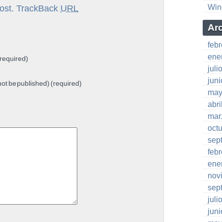
Win
ost.
TrackBack
URL
Ar
feb
ene
required)
juli
jun
 not be published) (required)
may
abri
mar
oct
sep
feb
ene
nov
sep
juli
jun