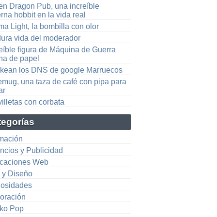
en Dragon Pub, una increíble
rna hobbit en la vida real
a Light, la bombilla con olor
dura vida del moderador
eíble figura de Máquina de Guerra
ha de papel
kean los DNS de google Marruecos
emug, una taza de café con pipa para
ar
illetas con corbata
tegorías
mación
ncios y Publicidad
icaciones Web
e y Diseño
iosidades
oración
ko Pop