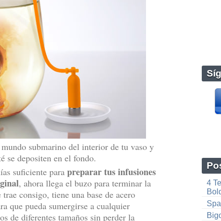
Sí
l mundo submarino del interior de tu vaso y
té se depositen en el fondo.
Pos
preparar tus infusiones
ías suficiente para
iginal
, ahora llega el buzo para terminar la
4 T
Bold
trae consigo, tiene una base de acero
Spa
ara que pueda sumergirse a cualquier
os de diferentes tamaños sin perder la
Bigo