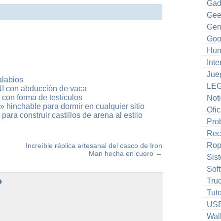
Gad
Gee
Gen
Goo
Hum
Inte
Jue
alabios
LE
I con abducción de vaca
 con forma de testículos
Noti
n» hinchable para dormir en cualquier sitio
Ofic
ra construir castillos de arena al estilo
Pro
Rec
Ro
Increíble réplica artesanal del casco de Iron
Man hecha en cuero
→
Sis
Sof
»
Tru
Tuto
US
Wal