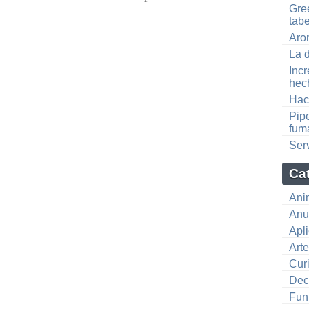
Gre
tabe
Arom
La 
Incr
hec
Hac
Pip
fum
Serv
Ca
Ani
Anu
Apl
Art
Cur
Dec
Fun