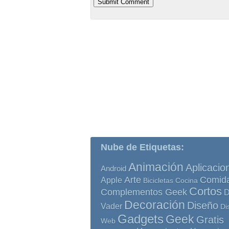
Nube de Etiquetas:
Animación
Aplicacio
Android
Comid
Arte
Apple
Bicicletas
Cocina
Cortos
Complementos Geek
D
Decoración
Diseño
Vader
Di
Gadgets
Geek
Gratis
Web