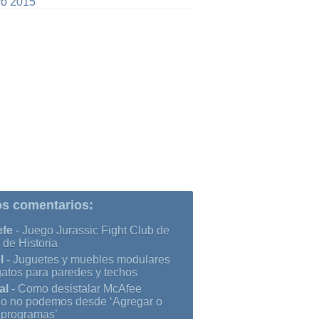
o 2015
os comentarios:
efe
-
Juego Jurassic Fight Club de
 de Historia
l
-
Juguetes y muebles modulares
gatos para paredes y techos
al
-
Como desistalar McAfee
o no podemos desde ‘Agregar o
r programas’