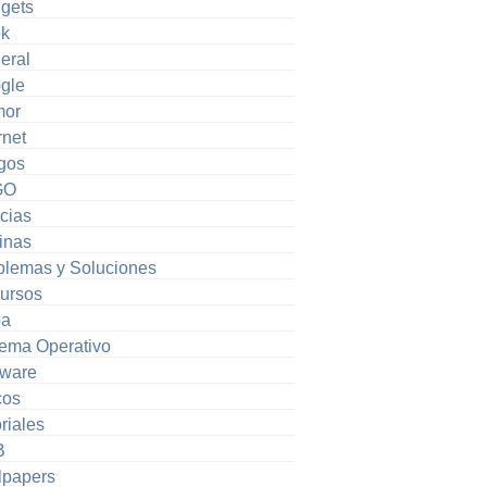
gets
k
eral
gle
or
rnet
gos
GO
cias
inas
blemas y Soluciones
ursos
pa
tema Operativo
tware
cos
riales
B
lpapers