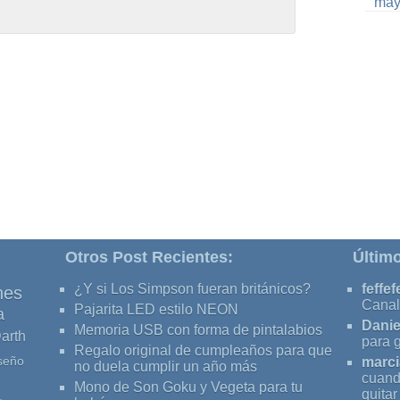
may
Otros Post Recientes:
Últim
¿Y si Los Simpson fueran británicos?
feffef
nes
Canal
Pajarita LED estilo NEON
a
Danie
Memoria USB con forma de pintalabios
arth
para 
Regalo original de cumpleaños para que
seño
marci
no duela cumplir un año más
cuand
Mono de Son Goku y Vegeta para tu
quita