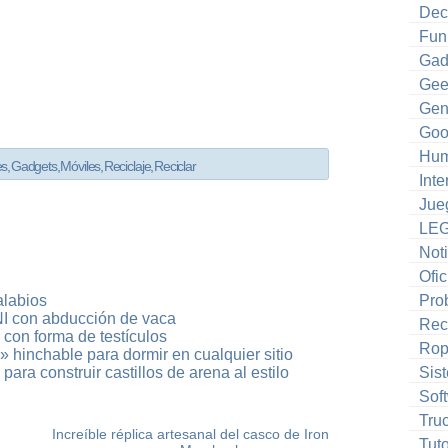
Dec
Fun
Gad
Gee
Gen
Goo
Hum
es
,
Gadgets
,
Móviles
,
Reciclaje
,
Reciclar
Inte
Jue
LE
Noti
Ofic
alabios
Pro
I con abducción de vaca
Rec
 con forma de testículos
Ro
n» hinchable para dormir en cualquier sitio
ra construir castillos de arena al estilo
Sis
Sof
Tru
Increíble réplica artesanal del casco de Iron
Tuto