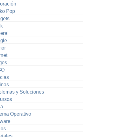
oración
ko Pop
gets
k
eral
gle
or
rnet
gos
GO
cias
inas
blemas y Soluciones
ursos
pa
tema Operativo
tware
cos
riales