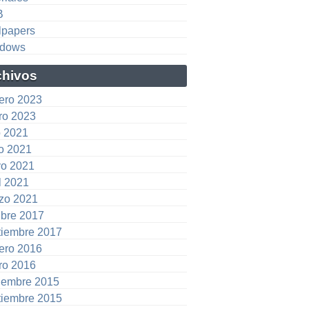
B
lpapers
dows
chivos
rero 2023
ro 2023
o 2021
io 2021
o 2021
l 2021
zo 2021
ubre 2017
tiembre 2017
rero 2016
ro 2016
iembre 2015
tiembre 2015