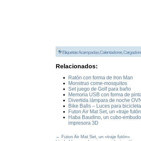
Etiquetas:
Acampadas
,
Calentadores
,
Cargador
Relacionados:
Ratón con forma de Iron Man
Monstruo come-mosquitos
Set juego de Golf para baño
Memoria USB con forma de pint
Divertida lámpara de noche OVN
Bike Balls – Luces para bicicleta
Futon Air Mat Set, un «traje futó
Haba Baudino, un cubo-embudo pa
impresora 3D
←
Futon Air Mat Set, un «traje futón»