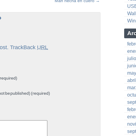
Man hecha en cuero
→
US
Wal
»
Win
Ar
feb
ost.
TrackBack
URL
ene
juli
jun
may
required)
abri
mar
 not be published) (required)
oct
sep
feb
ene
nov
sep