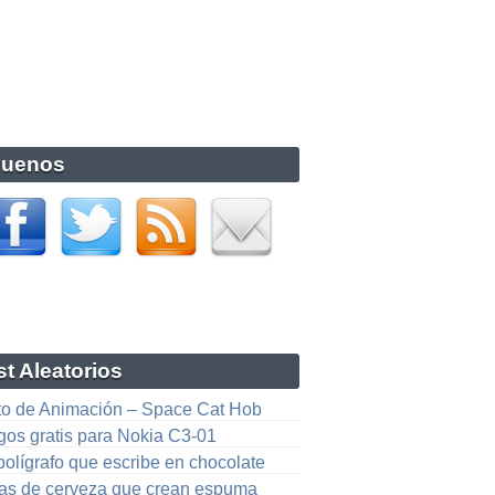
guenos
t Aleatorios
to de Animación – Space Cat Hob
gos gratis para Nokia C3-01
bolígrafo que escribe en chocolate
ras de cerveza que crean espuma