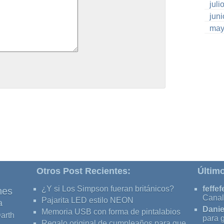
juli
jun
may
Otros Post Recientes:
Últim
¿Y si Los Simpson fueran británicos?
feffef
nes
Canal
Pajarita LED estilo NEON
a
Danie
Memoria USB con forma de pintalabios
arth
para 
Regalo original de cumpleaños para que