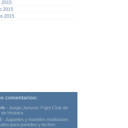
o 2015
io 2015
o 2015
os comentarios:
efe
-
Juego Jurassic Fight Club de
 de Historia
l
-
Juguetes y muebles modulares
gatos para paredes y techos