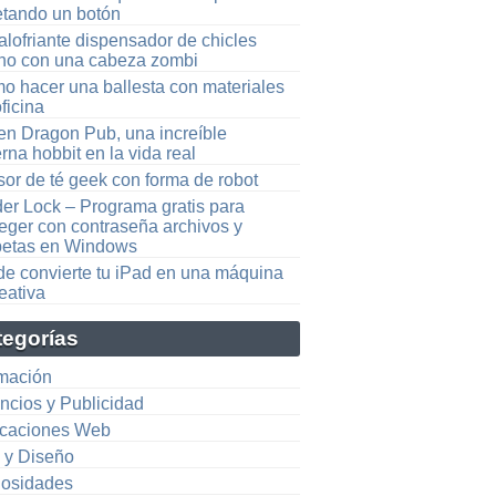
etando un botón
lofriante dispensador de chicles
ho con una cabeza zombi
o hacer una ballesta con materiales
ficina
en Dragon Pub, una increíble
rna hobbit en la vida real
sor de té geek con forma de robot
der Lock – Programa gratis para
teger con contraseña archivos y
petas en Windows
de convierte tu iPad en una máquina
eativa
tegorías
mación
ncios y Publicidad
icaciones Web
e y Diseño
iosidades