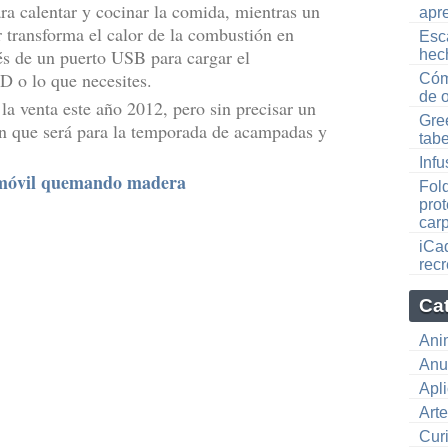
ra calentar y cocinar la comida, mientras un
apr
r transforma el calor de la combustión en
Esca
vés de un puerto USB para cargar el
hec
 o lo que necesites.
Cóm
de o
 la venta este año 2012, pero sin precisar un
Gre
n que será para la temporada de acampadas y
tabe
Infu
l móvil quemando madera
Fol
pro
car
iCa
recr
Ca
Ani
Anu
Apl
Art
Cur