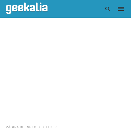
Escrib
tu
consul
y
pulsa
en
INTRO
PÁGINA DE INICIO
GEEK