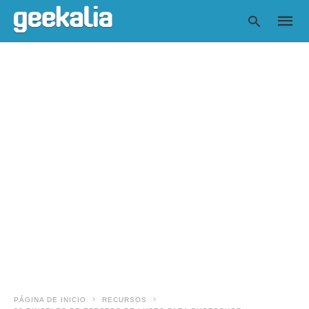
Escrib
tu
consul
y
pulsa
en
INTRO
PÁGINA DE INICIO
RECURSOS