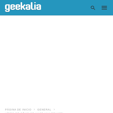
Escrib
tu
consul
y
pulsa
en
INTRO
PÁGINA DE INICIO
GENERAL