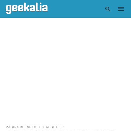
Escrib
tu
consul
y
pulsa
en
INTRO
PÁGINA DE INICIO
GADGETS