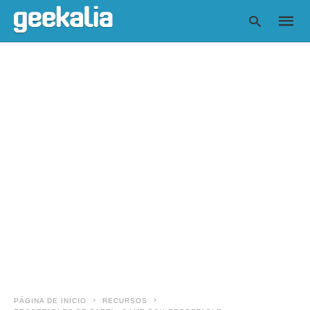
Escrib
tu
consul
y
pulsa
en
INTRO
PÁGINA DE INICIO
RECURSOS