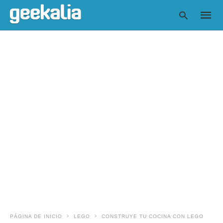
Escrib
tu
consul
y
pulsa
en
INTRO
PÁGINA DE INICIO
LEGO
CONSTRUYE TU COCINA CON LEGO