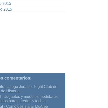
io 2015
o 2015
os comentarios:
efe
-
Juego Jurassic Fight Club de
 de Historia
l
-
Juguetes y muebles modulares
gatos para paredes y techos
al
-
Como desistalar McAfee