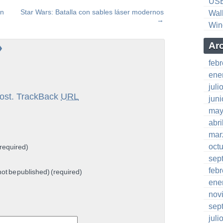
US
en
Star Wars: Batalla con sables láser modernos
Wal
→
Win
»
Ar
feb
ene
juli
ost.
TrackBack
URL
jun
may
abri
mar
oct
required)
sep
feb
 not be published) (required)
ene
nov
sep
juli