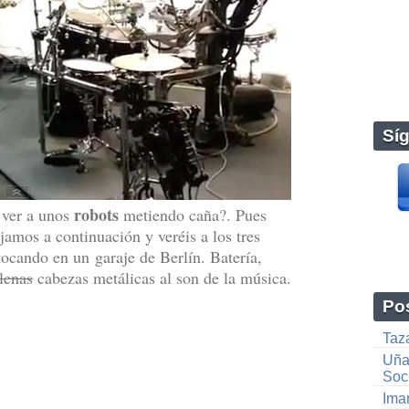
Sí
robots
s ver a unos
metiendo caña?. Pues
jamos a continuación y veréis a los tres
ocando en un garaje de Berlín. Batería,
lenas
cabezas metálicas al son de la música.
Pos
Taz
Uña
Soc
Ima