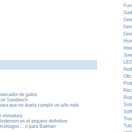
Fun
Gad
Gee
Gen
Goo
Hum
Inte
Jue
LE
Noti
Ofic
Pro
Rec
rascador de gatos
Ro
cer Sandwich
Sis
para que no duela cumplir un año más
Sof
n miniatura
Tru
ndersen es el arquero definitivo
Tuto
rciélagos… o para Batman