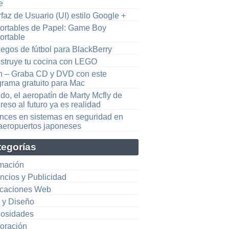
e
rfaz de Usuario (UI) estilo Google +
ortables de Papel: Game Boy
ortable
uegos de fútbol para BlackBerry
struye tu cocina con LEGO
n – Graba CD y DVD con este
grama gratuito para Mac
o, el aeropatín de Marty Mcfly de
eso al futuro ya es realidad
nces en sistemas en seguridad en
 aeropuertos japoneses
tegorías
mación
ncios y Publicidad
icaciones Web
e y Diseño
iosidades
oración