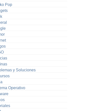
ko Pop
gets
k
eral
gle
or
rnet
gos
GO
cias
inas
blemas y Soluciones
ursos
pa
tema Operativo
tware
cos
riales