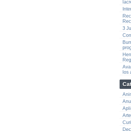
lacr
Inte
Rec
Rec
3 J
Con
Bur
pro
Hend
Regr
Ava
los
Ca
Ani
Anu
Apl
Art
Cur
Dec