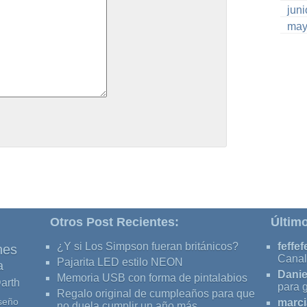
jun
may
Otros Post Recientes:
Últim
¿Y si Los Simpson fueran británicos?
feffef
nes
Canal
Pajarita LED estilo NEON
a
Danie
Memoria USB con forma de pintalabios
arth
para 
Regalo original de cumpleaños para que
seño
marci
no duela cumplir un año más