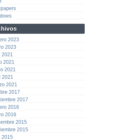
B
lpapers
dows
chivos
rero 2023
ro 2023
o 2021
io 2021
o 2021
l 2021
zo 2021
ubre 2017
tiembre 2017
rero 2016
ro 2016
iembre 2015
tiembre 2015
o 2015