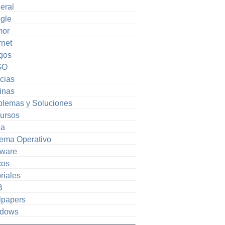
eral
gle
or
rnet
gos
GO
cias
inas
blemas y Soluciones
ursos
pa
tema Operativo
tware
cos
riales
B
lpapers
dows