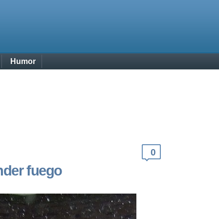
Humor
0
ender fuego