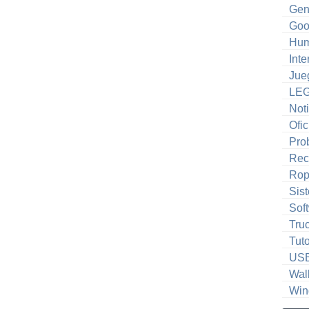
Gen
Goo
Hum
Inte
Jue
LE
Noti
Ofic
Pro
Rec
Ro
Sis
Sof
Tru
Tuto
US
Wal
Win