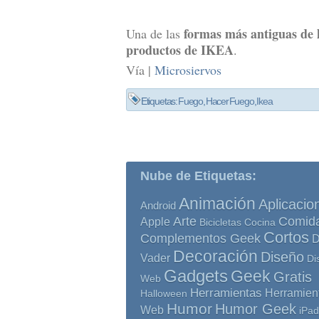
formas más antiguas de 
Una de las
productos de IKEA
.
Vía |
Microsiervos
Etiquetas:
Fuego
,
Hacer Fuego
,
Ikea
Nube de Etiquetas:
Animación
Aplicacio
Android
Comid
Arte
Apple
Bicicletas
Cocina
Cortos
Complementos Geek
D
Decoración
Diseño
Vader
Di
Gadgets
Geek
Gratis
Web
Herramientas
Herramien
Halloween
Humor
Humor Geek
Web
iPad