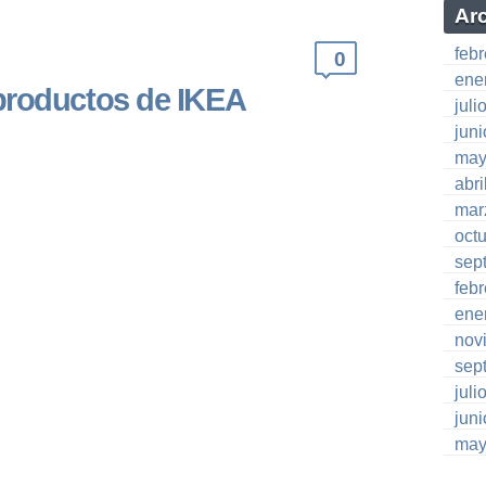
Ar
feb
0
ene
productos de IKEA
juli
jun
may
abri
mar
oct
sep
feb
ene
nov
sep
juli
jun
may