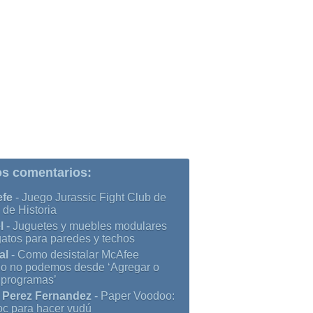
os comentarios:
efe
-
Juego Jurassic Fight Club de
 de Historia
l
-
Juguetes y muebles modulares
gatos para paredes y techos
al
-
Como desistalar McAfee
o no podemos desde ‘Agregar o
r programas’
 Perez Fernandez
-
Paper Voodoo:
oc para hacer vudú