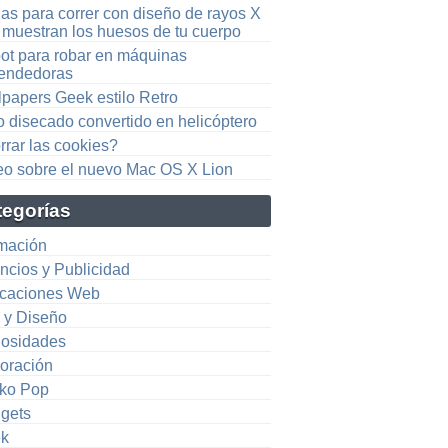
as para correr con diseño de rayos X
 muestran los huesos de tu cuerpo
ot para robar en máquinas
endedoras
lpapers Geek estilo Retro
o disecado convertido en helicóptero
rrar las cookies?
eo sobre el nuevo Mac OS X Lion
tegorías
mación
ncios y Publicidad
icaciones Web
e y Diseño
iosidades
oración
ko Pop
gets
k