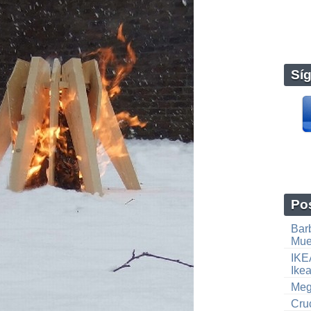
Sí
Pos
Bar
Mue
IKE
Ike
Meg
Cruc