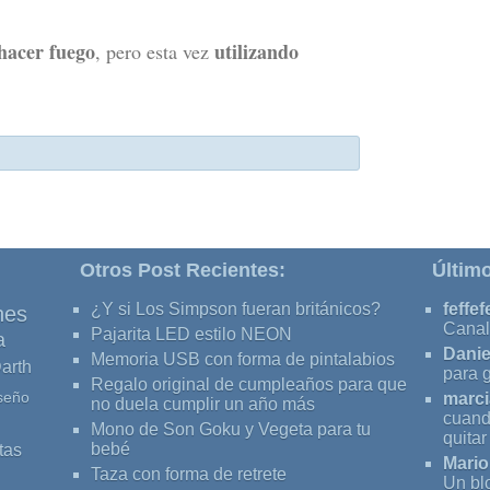
hacer fuego
utilizando
, pero esta vez
Otros Post Recientes:
Últim
¿Y si Los Simpson fueran británicos?
feffef
nes
Canal
Pajarita LED estilo NEON
a
Danie
Memoria USB con forma de pintalabios
arth
para 
Regalo original de cumpleaños para que
seño
marci
no duela cumplir un año más
cuand
Mono de Son Goku y Vegeta para tu
quita
tas
bebé
Mario
Taza con forma de retrete
Un bl