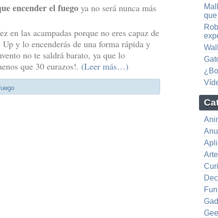
que encender el fuego
ya no será nunca más
Mall
que
Rob
 vez en las acampadas porque no eres capaz de
exp
e Up y lo encenderás de una forma rápida y
Wal
nvento no te saldrá barato, ya que lo
Gat
menos que 30 eurazos!.
(Leer más…)
¿Bo
Víd
Fuego
Ca
Ani
Anu
Apl
Art
Cur
Dec
Fun
Gad
Gee