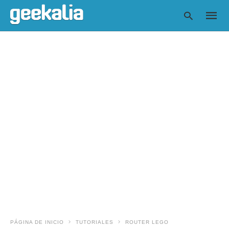
Escrib
tu
consul
y
pulsa
en
INTRO
PÁGINA DE INICIO
TUTORIALES
ROUTER LEGO