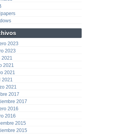
B
lpapers
dows
chivos
rero 2023
ro 2023
o 2021
io 2021
o 2021
l 2021
zo 2021
ubre 2017
tiembre 2017
rero 2016
ro 2016
iembre 2015
tiembre 2015