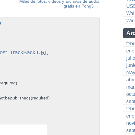
Miles de fotos, vídeos y archivos de audio
gratis en Pong5
→
US
Wal
»
Win
Ar
feb
ene
ost.
TrackBack
URL
juli
jun
may
abri
required)
mar
oct
 not be published) (required)
sep
feb
ene
nov
sep