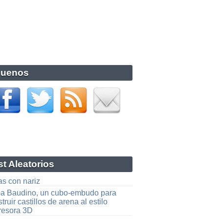
guenos
t Aleatorios
as con nariz
a Baudino, un cubo-embudo para
truir castillos de arena al estilo
resora 3D