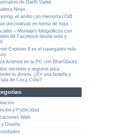
servativo de Darth Vader
adera Ninja
oring, el anillo con memoria USB
das decorativas en forma de hoja
catter – Montajes fotográficos con
 fotos de Facebook desde web y
il
rnet Explorer 8 es el navegador más
uro
liza Android en tu PC con BlueStacks
tios secretos y seguros para
nder tu dinero. ¿En una botella y
 lata de Coca Cola?
tegorías
mación
ncios y Publicidad
icaciones Web
e y Diseño
iosidades