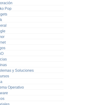
oración
ko Pop
gets
k
eral
gle
or
rnet
gos
GO
cias
inas
blemas y Soluciones
ursos
pa
tema Operativo
tware
cos
riales