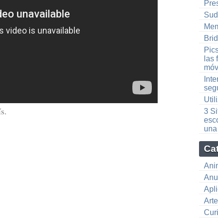
Pre
Sud
Mem
Bri
Pics
las
móv
Inte
seg
Uti
s.
3 Si
esco
una
Ca
Ani
Anu
Apl
Art
Cur