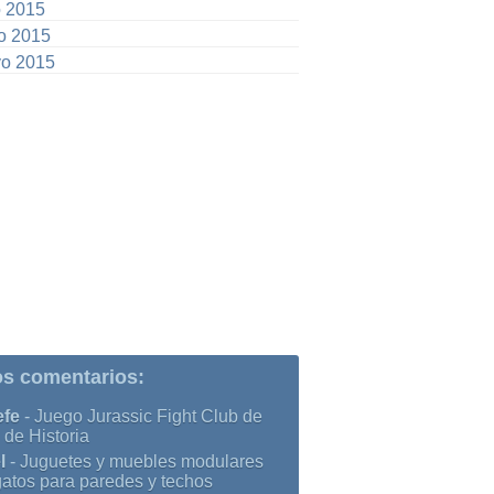
o 2015
io 2015
o 2015
os comentarios:
efe
-
Juego Jurassic Fight Club de
 de Historia
l
-
Juguetes y muebles modulares
gatos para paredes y techos