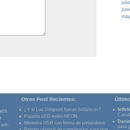
juli
jun
may
Otros Post Recientes:
Últim
¿Y si Los Simpson fueran británicos?
feffef
nes
Canal
Pajarita LED estilo NEON
a
Danie
Memoria USB con forma de pintalabios
arth
para 
Regalo original de cumpleaños para que