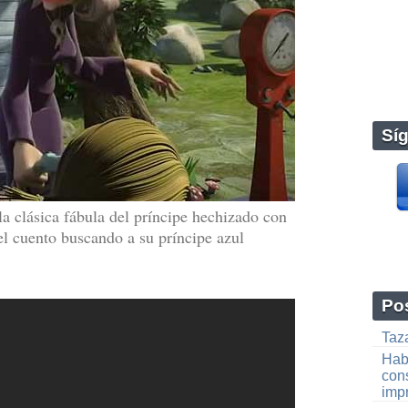
Sí
la clásica fábula del príncipe hechizado con
el cuento buscando a su príncipe azul
Pos
Taz
Hab
cons
imp