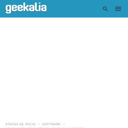
Escrib
tu
consul
y
pulsa
en
INTRO
PÁGINA DE INICIO
SOFTWARE