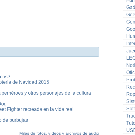
Fun
Gad
Gee
Gen
Goo
Hum
Inte
Jue
LE
Noti
Ofic
icos?
Pro
otería de Navidad 2015
Rec
superhéroes y otros personajes de la cultura
Ro
Sis
Dog
Sof
et Fighter recreada en la vida real
Tru
co de burbujas
Tuto
US
Miles de fotos, vídeos y archivos de audio