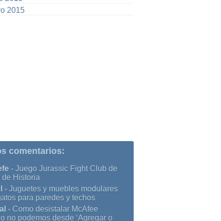
o 2015
os comentarios:
efe
-
Juego Jurassic Fight Club de
 de Historia
l
-
Juguetes y muebles modulares
gatos para paredes y techos
al
-
Como desistalar McAfee
o no podemos desde ‘Agregar o