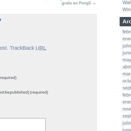
Wal
gratis en Pong5
→
Win
»
Ar
feb
ene
juli
ost.
TrackBack
URL
jun
may
abri
mar
required)
oct
sep
 not be published) (required)
feb
ene
nov
sep
juli
jun