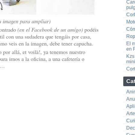
Car
pul
Cor
la imagen para ampliar)
Mot
ontrado
(en el Facebook de un amigo)
podéis
Cóm
til con una sudadera que tengáis por casa,
Rop
como veis en la imagen, debe tener capucha.
El 
en 
or allá, et voilà!, ya tenemos nuestro
Kzs 
ara irnos a la oficina, a una cafetería o
min
ra…
Cor
Ca
Ani
Anu
Apl
Art
Cur
Dec