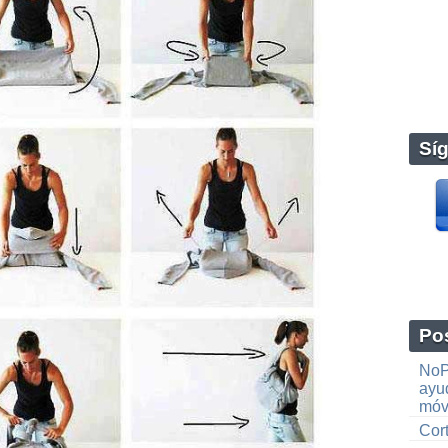
Sí
Pos
NoP
ayud
móv
Cor