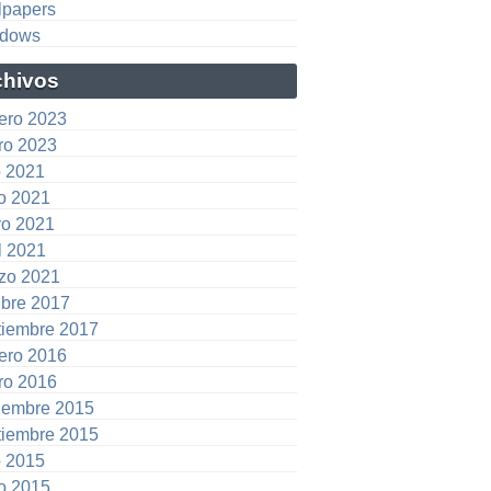
lpapers
dows
chivos
rero 2023
ro 2023
o 2021
io 2021
o 2021
l 2021
zo 2021
ubre 2017
tiembre 2017
rero 2016
ro 2016
iembre 2015
tiembre 2015
o 2015
io 2015