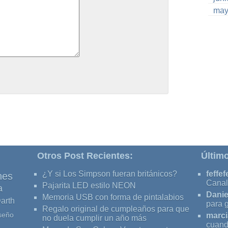
may
Otros Post Recientes:
Últim
¿Y si Los Simpson fueran británicos?
feffef
nes
Canal
Pajarita LED estilo NEON
a
Danie
Memoria USB con forma de pintalabios
arth
para 
Regalo original de cumpleaños para que
seño
marci
no duela cumplir un año más
cuand