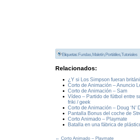
Etiquetas:
Fundas
,
Maletín
,
Portátiles
,
Tutoriales
Relacionados:
¿Y si Los Simpson fueran britán
Corto de Animación – Anuncio L
Corto de Animación – Sam
Vídeo – Partido de fútbol entre 
friki / geek
Corto de Animación – Doug ‘N’ 
Pantalla Bonus del coche de Stre
Corto Animado – Playmate
Batalla en una fábrica de plásti
←
Corto Animado – Playmate