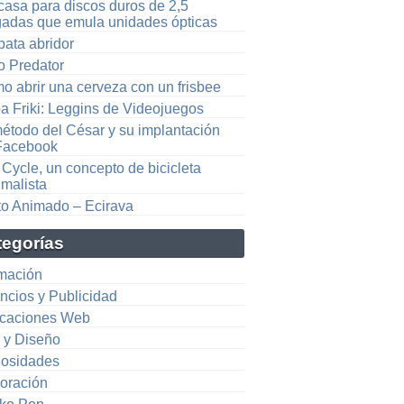
casa para discos duros de 2,5
gadas que emula unidades ópticas
bata abridor
o Predator
o abrir una cerveza con un frisbee
a Friki: Leggins de Videojuegos
método del César y su implantación
Facebook
Cycle, un concepto de bicicleta
imalista
to Animado – Ecirava
tegorías
mación
ncios y Publicidad
icaciones Web
e y Diseño
iosidades
oración