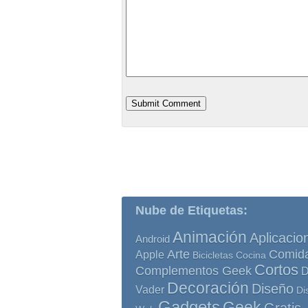
Nube de Etiquetas:
Animación
Aplicacio
Android
Comid
Arte
Apple
Bicicletas
Cocina
Cortos
Complementos Geek
D
Decoración
Diseño
Vader
Di
Gadgets
Geek