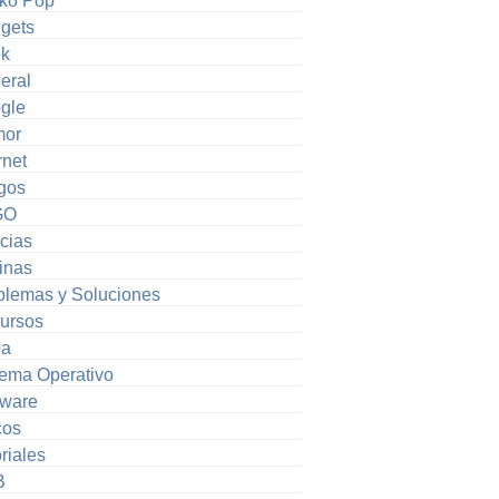
ko Pop
gets
k
eral
gle
or
rnet
gos
GO
cias
inas
blemas y Soluciones
ursos
pa
tema Operativo
tware
cos
riales
B