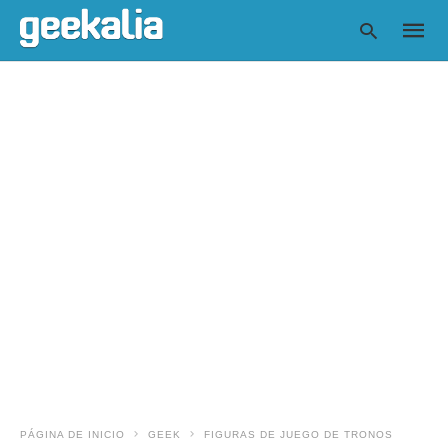
Escrib
tu
consul
y
pulsa
en
INTRO
PÁGINA DE INICIO
GEEK
FIGURAS DE JUEGO DE TRONOS