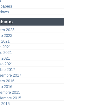
B
lpapers
dows
chivos
rero 2023
ro 2023
o 2021
io 2021
o 2021
l 2021
zo 2021
ubre 2017
tiembre 2017
rero 2016
ro 2016
iembre 2015
tiembre 2015
o 2015