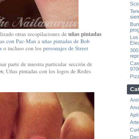
Sco
Ten
sie
Bur
pro
uñas pintadas
lizado otras recopilaciones de
Los 
das con Pac-Man
a
uñas pintadas de Bob
Ele
s
o incluso con los
personajes de Street
300.
rep
ar parte de nuestra particular sección de
Car
970
es
; Uñas pintadas con los logos de Redes
Piz
Ca
Ani
Anu
Apl
Art
Cur
Dec