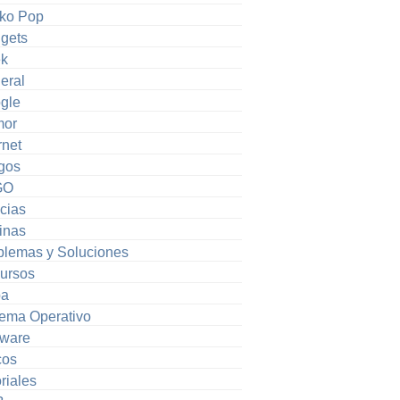
ko Pop
gets
k
eral
gle
or
rnet
gos
GO
cias
inas
blemas y Soluciones
ursos
pa
tema Operativo
tware
cos
riales