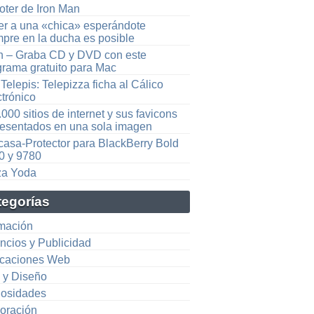
oter de Iron Man
er a una «chica» esperándote
mpre en la ducha es posible
n – Graba CD y DVD con este
grama gratuito para Mac
Telepis: Telepizza ficha al Cálico
ctrónico
000 sitios de internet y sus favicons
resentados en una sola imagen
casa-Protector para BlackBerry Bold
0 y 9780
za Yoda
tegorías
mación
ncios y Publicidad
icaciones Web
e y Diseño
iosidades
oración