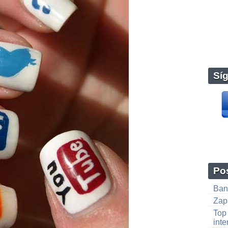
Sí
Pos
Ban
Zap
Top
inte