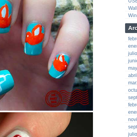
US
Wal
Win
Ar
feb
ene
juli
jun
may
abri
mar
oct
sep
feb
ene
nov
sep
juli