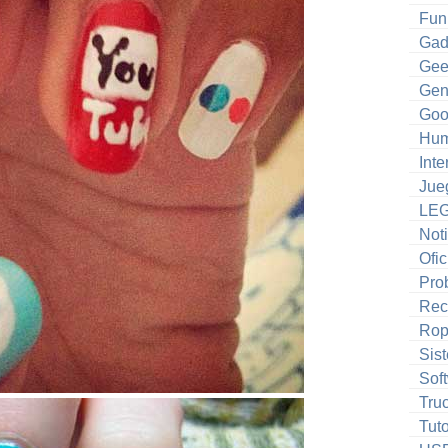
Fun
Gad
Gee
Gen
Goo
Hum
Inte
Jue
LE
Noti
Ofic
Pro
Rec
Ro
Sis
Sof
Tru
Tuto