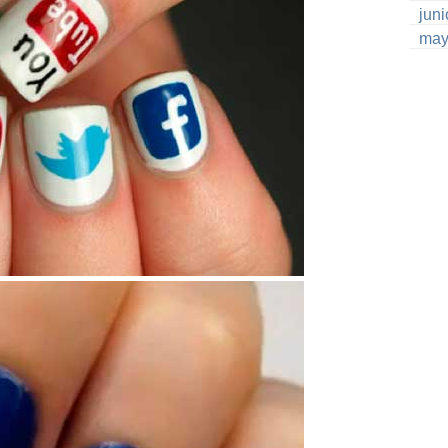
jun
may