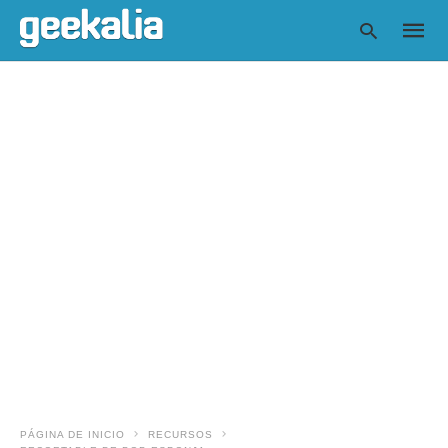
Escrib
tu
consul
y
pulsa
en
INTRO
PÁGINA DE INICIO
RECURSOS