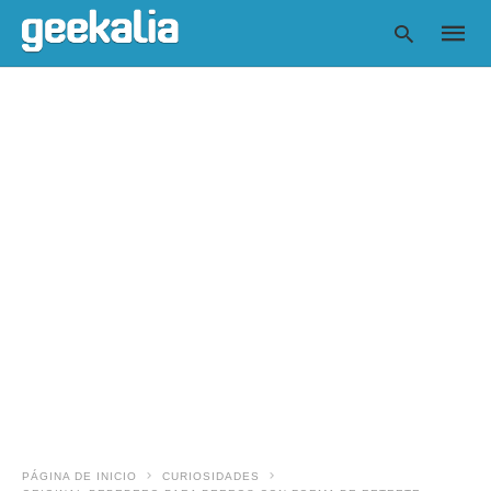
Escrib
tu
consul
y
pulsa
en
INTRO
PÁGINA DE INICIO
CURIOSIDADES