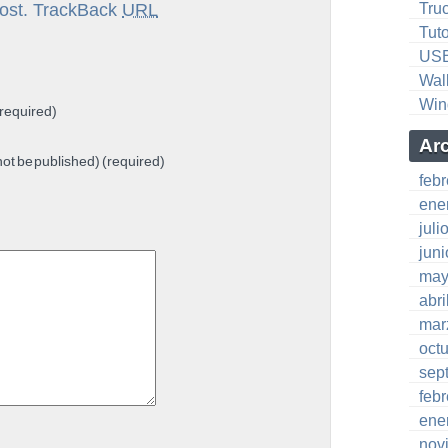
ost.
TrackBack
URL
Tru
Tuto
US
Wal
Win
required)
Ar
 not be published) (required)
feb
ene
juli
jun
may
abri
mar
oct
sep
feb
ene
nov