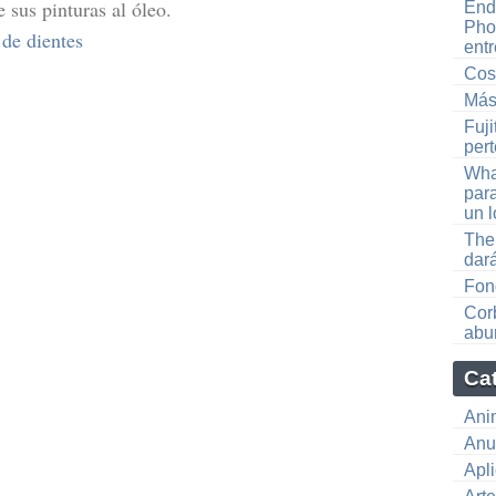
sus pinturas al óleo.
End
Pho
 de dientes
ent
Cos
Más
Fuji
per
Wha
para
un l
The
dar
Fond
Cor
abur
Ca
Ani
Anu
Apl