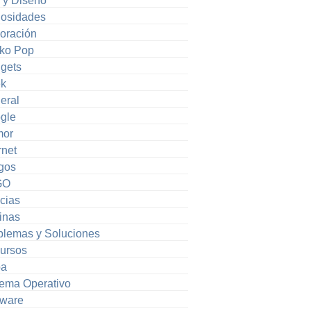
e y Diseño
iosidades
oración
ko Pop
gets
k
eral
gle
or
rnet
gos
GO
cias
inas
blemas y Soluciones
ursos
pa
tema Operativo
tware