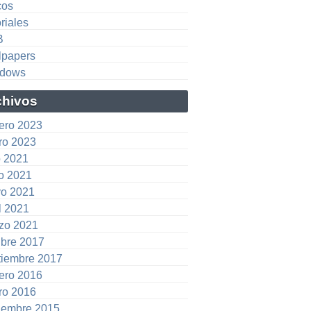
cos
riales
B
lpapers
dows
chivos
rero 2023
ro 2023
o 2021
io 2021
o 2021
l 2021
zo 2021
ubre 2017
tiembre 2017
rero 2016
ro 2016
iembre 2015