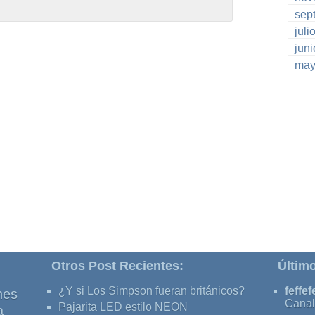
sep
juli
jun
may
Otros Post Recientes:
Últim
¿Y si Los Simpson fueran británicos?
feffef
nes
Canal
Pajarita LED estilo NEON
a