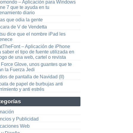
omondo – Aplicación para Windows
ne 7 que te ayuda en tu
renamiento diario
as que odia la gente
cara de V de Vendetta
tsu dice que el nombre iPad les
tenece
tTheFont – Aplicación de iPhone
 saber el tipo de fuente utilizada en
ogo de una web, cartel o revista
 Force Glove, unos guantes que te
án la Fuerza Jedi
os de pantalla de Navidad (II)
bata de papel de burbujas anti
rimiento y anti estrés
tegorías
mación
ncios y Publicidad
icaciones Web