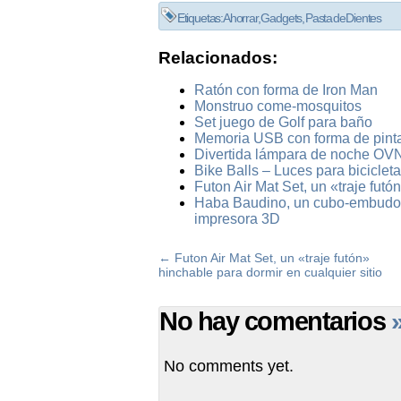
Etiquetas:
Ahorrar
,
Gadgets
,
Pasta de Dientes
Relacionados:
Ratón con forma de Iron Man
Monstruo come-mosquitos
Set juego de Golf para baño
Memoria USB con forma de pint
Divertida lámpara de noche OVN
Bike Balls – Luces para bicicleta
Futon Air Mat Set, un «traje futó
Haba Baudino, un cubo-embudo pa
impresora 3D
←
Futon Air Mat Set, un «traje futón»
hinchable para dormir en cualquier sitio
No hay comentarios
No comments yet.