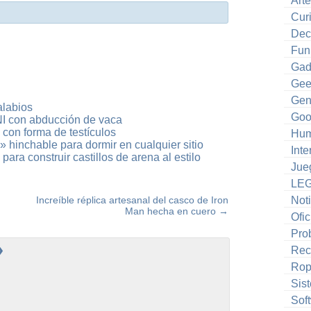
Art
Cur
Dec
Fun
Gad
Gee
Gen
alabios
Goo
I con abducción de vaca
 con forma de testículos
Hum
n» hinchable para dormir en cualquier sitio
Inte
ra construir castillos de arena al estilo
Jue
LE
Increíble réplica artesanal del casco de Iron
Noti
Man hecha en cuero
→
Ofic
Pro
»
Rec
Ro
Sis
Sof