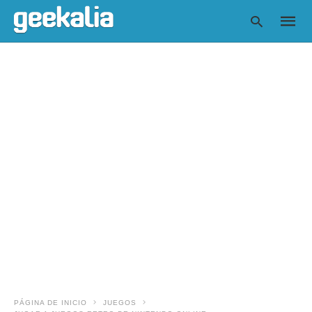
Escrib
tu
consul
y
pulsa
en
INTRO
PÁGINA DE INICIO
JUEGOS