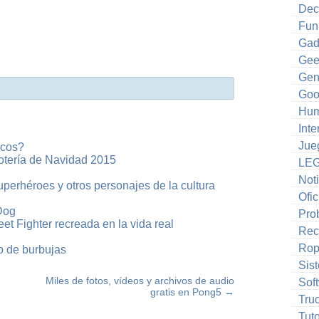
Dec
Fun
Gad
Gee
Gen
Goo
Hum
Inte
Jue
icos?
otería de Navidad 2015
LE
Noti
superhéroes y otros personajes de la cultura
Ofic
Dog
Pro
et Fighter recreada en la vida real
Rec
Ro
co de burbujas
Sis
Miles de fotos, vídeos y archivos de audio
Sof
gratis en Pong5
→
Tru
Tuto