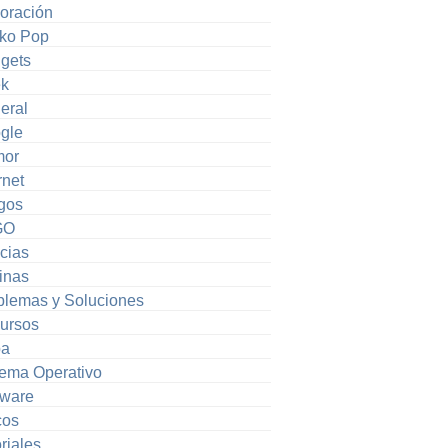
oración
ko Pop
gets
k
eral
gle
or
rnet
gos
GO
cias
inas
blemas y Soluciones
ursos
pa
tema Operativo
tware
cos
riales