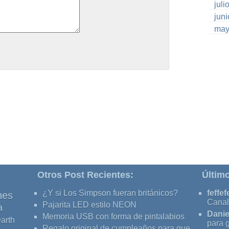
juli
jun
may
Otros Post Recientes:
Últim
¿Y si Los Simpson fueran británicos?
feffef
nes
Canal
Pajarita LED estilo NEON
a
Danie
Memoria USB con forma de pintalabios
arth
para 
Regalo original de cumpleaños para que