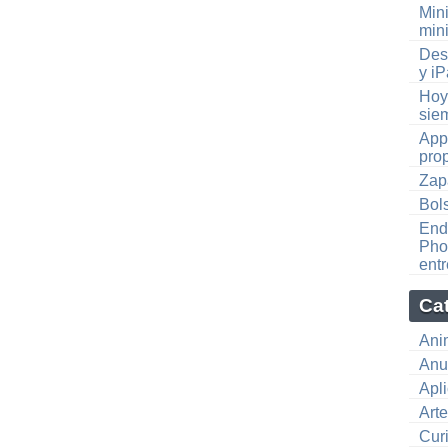
Min
mini
Des
y i
Hoy
sie
App
pro
Zap
Bol
End
Pho
ent
Ca
Ani
Anu
Apl
Art
Cur