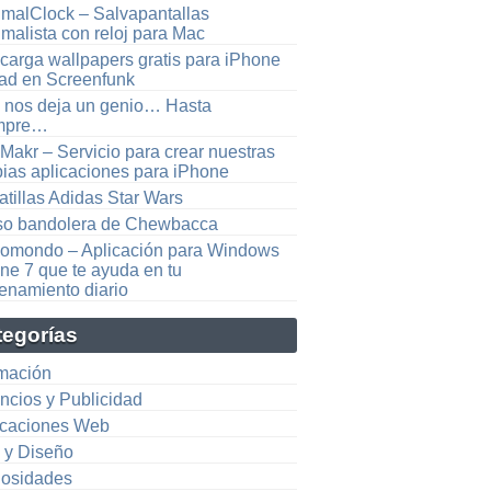
imalClock – Salvapantallas
malista con reloj para Mac
carga wallpapers gratis para iPhone
Pad en Screenfunk
 nos deja un genio… Hasta
mpre…
Makr – Servicio para crear nuestras
pias aplicaciones para iPhone
atillas Adidas Star Wars
so bandolera de Chewbacca
omondo – Aplicación para Windows
ne 7 que te ayuda en tu
renamiento diario
tegorías
mación
ncios y Publicidad
icaciones Web
e y Diseño
iosidades