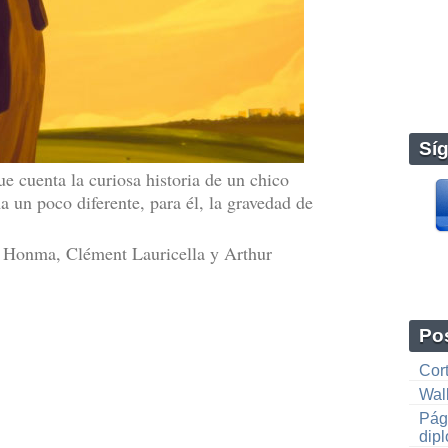
Sí
e cuenta la curiosa historia de un chico
 un poco diferente, para él, la gravedad de
y Honma, Clément Lauricella y Arthur
Pos
Cor
Wall
Pági
dipl