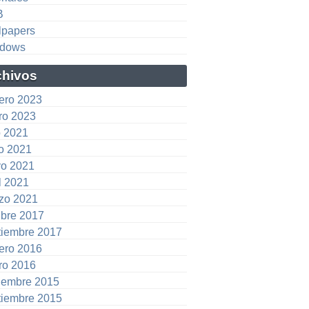
B
lpapers
dows
chivos
rero 2023
ro 2023
o 2021
io 2021
o 2021
l 2021
zo 2021
ubre 2017
tiembre 2017
rero 2016
ro 2016
iembre 2015
tiembre 2015