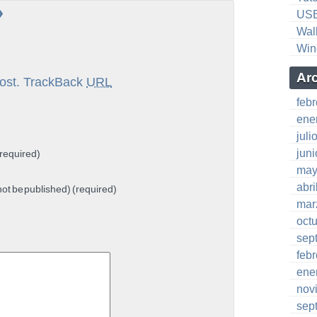
»
US
Wal
Win
Ar
ost.
TrackBack
URL
feb
ene
juli
jun
required)
may
abri
 not be published) (required)
mar
oct
sep
feb
ene
nov
sep