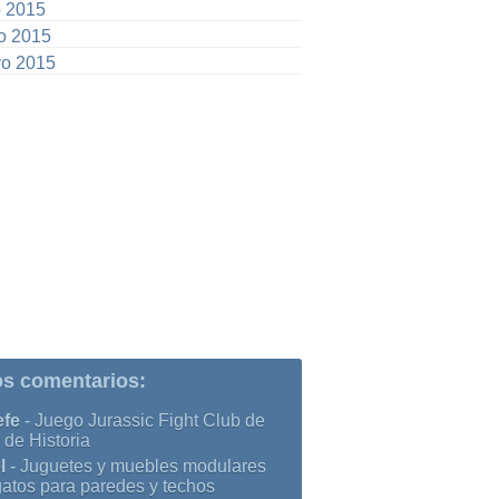
o 2015
io 2015
o 2015
os comentarios:
efe
-
Juego Jurassic Fight Club de
 de Historia
l
-
Juguetes y muebles modulares
gatos para paredes y techos