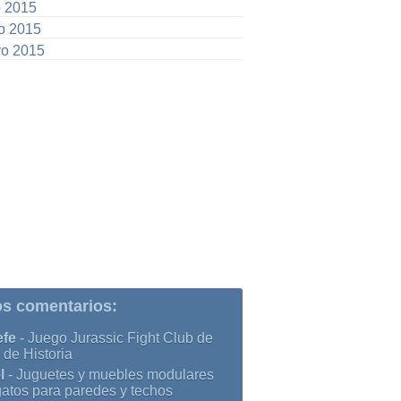
o 2015
io 2015
o 2015
os comentarios:
efe
-
Juego Jurassic Fight Club de
 de Historia
l
-
Juguetes y muebles modulares
gatos para paredes y techos