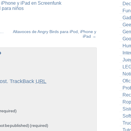
a iPhone y iPad en Screenfunk
Dec
 para niños
Fun
Gad
Gee
e…
Altavoces de Angry Birds para iPod, iPhone y
Gen
iPad
→
Goo
Hum
»
Inte
Jue
LE
Noti
ost.
TrackBack
URL
Ofic
Pro
Rec
Ro
Sis
required)
Sof
Tru
 not be published) (required)
Tuto