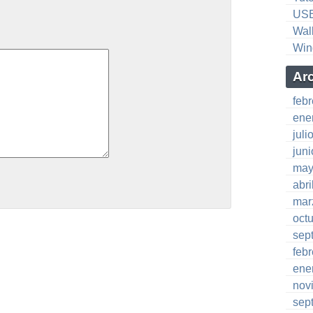
US
Wal
Win
Ar
feb
ene
juli
jun
may
abri
mar
oct
sep
feb
ene
nov
sep