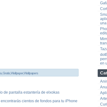
Gaf
Cort
Sma
apli
una
Phot
edit
Mim
tra
Taz
dot
perm
en 
Ca
la
,
Gratis
,
Wallpaper
,
Wallpapers
Ani
Anu
do de pantalla estantería de elxokas
Apl
Art
 encontrarás cientos de fondos para tu iPhone
Cur