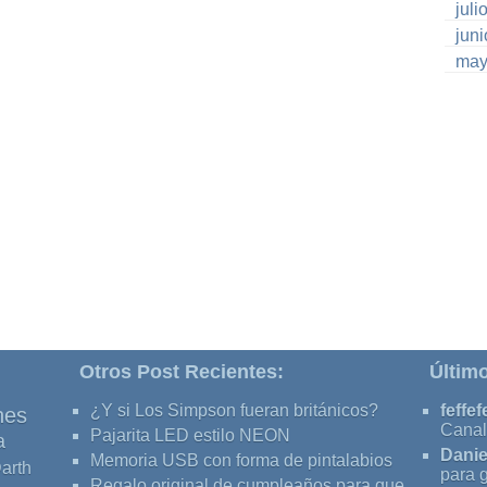
juli
jun
may
Otros Post Recientes:
Últim
¿Y si Los Simpson fueran británicos?
feffef
nes
Canal
Pajarita LED estilo NEON
a
Danie
Memoria USB con forma de pintalabios
arth
para 
Regalo original de cumpleaños para que