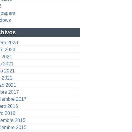
B
lpapers
dows
chivos
rero 2023
ro 2023
o 2021
io 2021
o 2021
l 2021
zo 2021
ubre 2017
tiembre 2017
rero 2016
ro 2016
iembre 2015
tiembre 2015