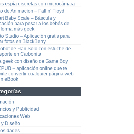
as espía discretas con microcámara
o de Animación – Fallin’ Floyd
rt Baby Scale – Báscula y
cación para pesar a los bebés de
 forma más geek
o Studio – Aplicación gratis para
ar fotos en BlackBerry
obot de Han Solo con estuche de
nsporte en Carbonita
a geek con diseño de Game Boy
EPUB – aplicación online que te
ite convertir cualquier página web
un eBook
tegorías
mación
ncios y Publicidad
icaciones Web
e y Diseño
iosidades