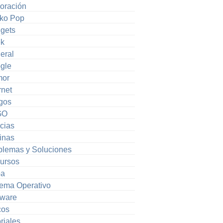
oración
ko Pop
gets
k
eral
gle
or
rnet
gos
GO
cias
inas
blemas y Soluciones
ursos
pa
tema Operativo
tware
cos
riales