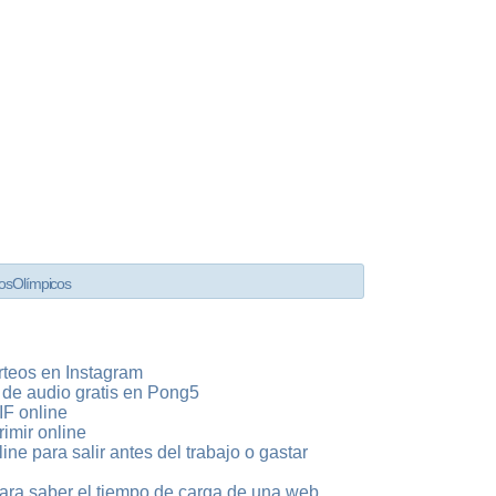
os Olímpicos
rteos en Instagram
s de audio gratis en Pong5
IF online
imir online
ne para salir antes del trabajo o gastar
ara saber el tiempo de carga de una web