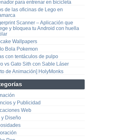
nador para entrenar en bicicleta
s de las oficinas de Lego en
amarca
gerprint Scanner – Aplicación que
ege y bloquea tu Android con huella
ilar
cake Wallpapers
llo Bola Pokemon
as con tentáculos de pulpo
ro vs Gato Sith con Sable Láser
rto de Animación] HolyMonks
tegorías
mación
ncios y Publicidad
icaciones Web
e y Diseño
iosidades
oración