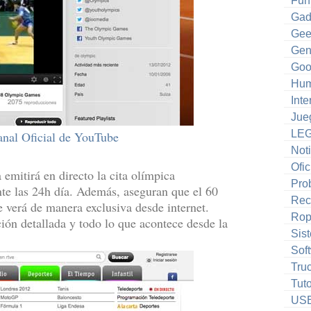
Fun
Gad
Gee
Gen
Goo
Hum
Inte
Jue
LE
anal Oficial de YouTube
Noti
Ofic
emitirá en directo la cita olímpica
Pro
te las 24h día. Además, aseguran que el 60
Rec
e verá de manera exclusiva desde internet.
Ro
ción detallada y todo lo que acontece desde la
Sis
Sof
Tru
Tuto
US