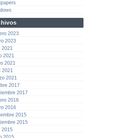
lpapers
dows
chivos
rero 2023
ro 2023
o 2021
io 2021
o 2021
l 2021
zo 2021
ubre 2017
tiembre 2017
rero 2016
ro 2016
iembre 2015
tiembre 2015
o 2015
io 2015