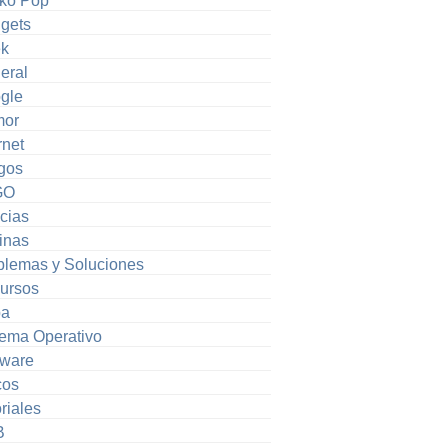
ko Pop
gets
k
eral
gle
or
rnet
gos
GO
cias
inas
blemas y Soluciones
ursos
pa
tema Operativo
tware
cos
riales
B