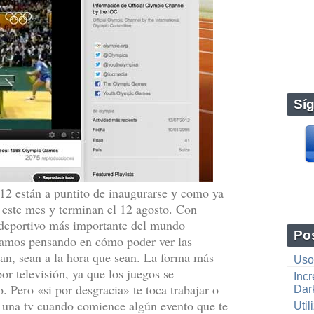
Sí
2 están a puntito de inaugurarse y como ya
e este mes y terminan el 12 agosto. Con
 deportivo más importante del mundo
Pos
tamos pensando en cómo poder ver las
san, sean a la hora que sean. La forma más
Usos
or televisión, ya que los juegos se
Inc
. Pero «si por desgracia» te toca trabajar o
Dar
 a una tv cuando comience algún evento que te
Uti