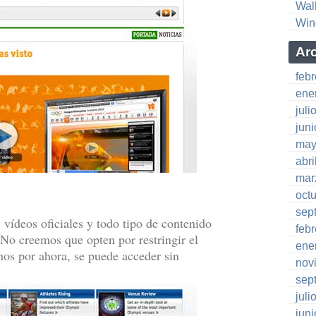
Wal
Win
Ar
feb
ene
juli
jun
may
abri
mar
oct
sep
vídeos oficiales y todo tipo de contenido
feb
No creemos que opten por restringir el
ene
os por ahora, se puede acceder sin
nov
sep
juli
jun