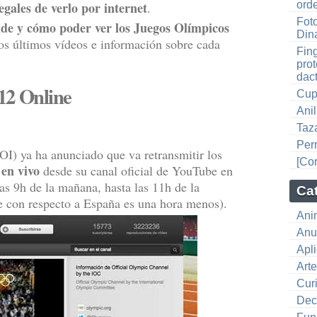
egales de verlo por internet
orde
.
Foto
de y cómo poder ver los Juegos Olímpicos
Din
los últimos vídeos e información sobre cada
Fin
prot
dact
12 Online
Cup
Ani
Taz
Per
I) ya ha anunciado que va retransmitir los
[Co
en vivo
desde su canal oficial de YouTube en
as 9h de la mañana, hasta las 11h de la
Ca
e con respecto a España es una hora menos).
Ani
Anu
Apl
Art
Cur
Dec