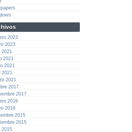
B
lpapers
dows
chivos
rero 2023
ro 2023
o 2021
io 2021
o 2021
l 2021
zo 2021
ubre 2017
tiembre 2017
rero 2016
ro 2016
iembre 2015
tiembre 2015
o 2015