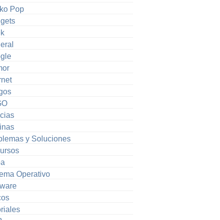
ko Pop
gets
k
eral
gle
or
rnet
gos
GO
cias
inas
blemas y Soluciones
ursos
pa
tema Operativo
tware
cos
riales