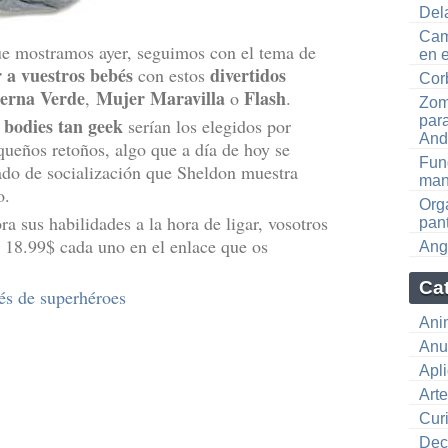
Del
Cam
e mostramos ayer, seguimos con el tema de
en e
r a vuestros bebés
divertidos
con estos
Cor
terna Verde
Mujer Maravilla
Flash
,
o
.
Zom
par
bodies tan geek
s
serían los elegidos por
And
queños retoños, algo que a día de hoy se
Fun
rado de socialización que Sheldon muestra
mant
o.
Orga
a sus habilidades a la hora de ligar, vosotros
pant
r 18.99$ cada uno en el enlace que os
Ang
Ca
és de superhéroes
Ani
Anu
Apl
Art
Cur
Dec