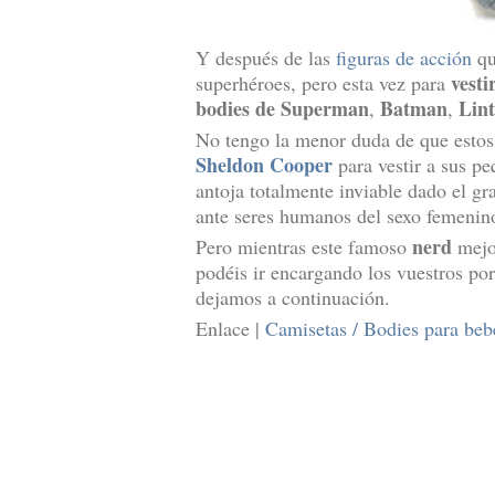
Y después de las
figuras de acción
qu
vesti
superhéroes, pero esta vez para
bodies de Superman
Batman
Lin
,
,
No tengo la menor duda de que esto
Sheldon Cooper
para vestir a sus pe
antoja totalmente inviable dado el g
ante seres humanos del sexo femenin
nerd
Pero mientras este famoso
mejor
podéis ir encargando los vuestros po
dejamos a continuación.
Enlace |
Camisetas / Bodies para beb