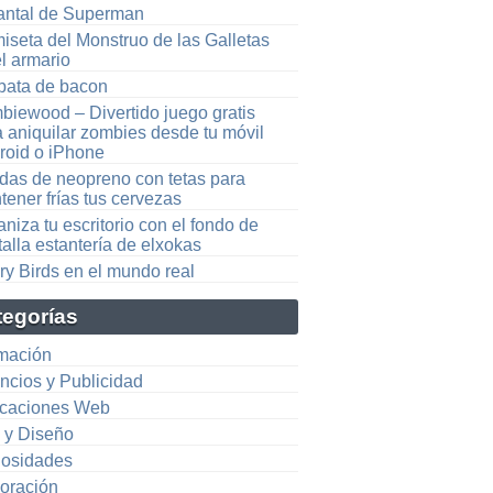
antal de Superman
iseta del Monstruo de las Galletas
l armario
bata de bacon
biewood – Divertido juego gratis
a aniquilar zombies desde tu móvil
roid o iPhone
das de neopreno con tetas para
ener frías tus cervezas
niza tu escritorio con el fondo de
alla estantería de elxokas
ry Birds en el mundo real
tegorías
mación
ncios y Publicidad
icaciones Web
e y Diseño
iosidades
oración