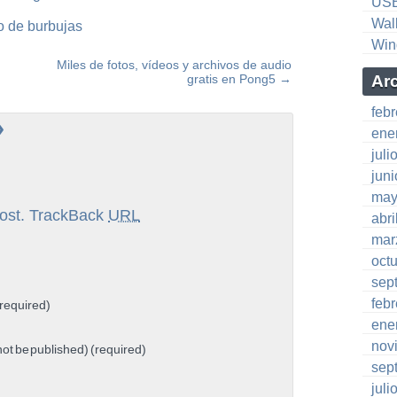
US
Wal
co de burbujas
Win
Miles de fotos, vídeos y archivos de audio
gratis en Pong5
→
Ar
feb
»
ene
juli
jun
may
ost.
TrackBack
URL
abri
mar
oct
sep
feb
required)
ene
nov
 not be published) (required)
sep
juli