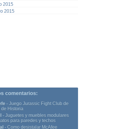
io 2015
o 2015
os comentarios:
efe
-
Juego Jurassic Fight Club de
 de Historia
l
-
Juguetes y muebles modulares
gatos para paredes y techos
al
-
Como desistalar McAfee