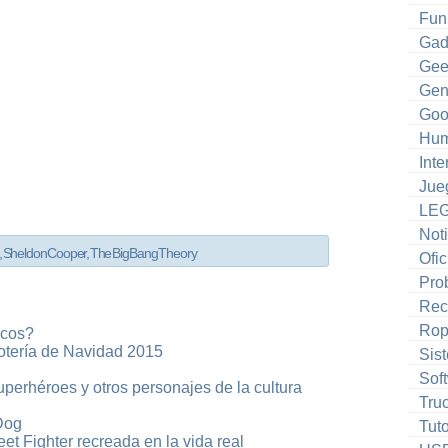
Fun
Gad
Gee
Gen
Goo
Hum
Inte
Jue
LE
Noti
,
Sheldon Cooper
,
The Big Bang Theory
Ofic
Pro
Rec
Ro
icos?
otería de Navidad 2015
Sis
Sof
superhéroes y otros personajes de la cultura
Tru
Dog
Tuto
et Fighter recreada en la vida real