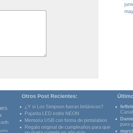
jun
may
Otros Post Recientes:
Últim
¿Y si Los Simpson fueran británicos?
feffef
nes
Canal
Pajarita LED estilo NEON
a
Danie
Memoria USB con forma de pintalabios
arth
para 
Regalo original de cumpleaños para que
seño
marci
no duela cumplir un año más