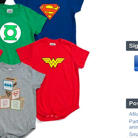
Sí
Pos
Afi
Part
ani
Sma