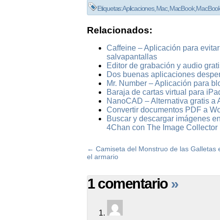
Etiquetas:
Aplicaciones
,
Mac
,
MacBook
,
MacBook
Relacionados:
Caffeine – Aplicación para evitar
salvapantallas
Editor de grabación y audio gra
Dos buenas aplicaciones desper
Mr. Number – Aplicación para b
Baraja de cartas virtual para iP
NanoCAD – Alternativa gratis 
Convertir documentos PDF a Wor
Buscar y descargar imágenes en 
4Chan con The Image Collector
←
Camiseta del Monstruo de las Galletas 
el armario
1 comentario
»