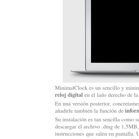
MinimalClock es un sencillo y mini
reloj digital
en el lado derecho de la
En una versión posterior, concretamen
infor
añadirle también la función de
Su instalación es tan sencilla como s
descargar el archivo .dmg de 1,5MB, 
instrucciones que salen en pantalla.