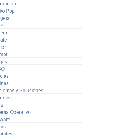
oración
ko Pop
gets
k
eral
gle
or
rnet
gos
GO
cias
inas
blemas y Soluciones
ursos
pa
tema Operativo
tware
cos
riales