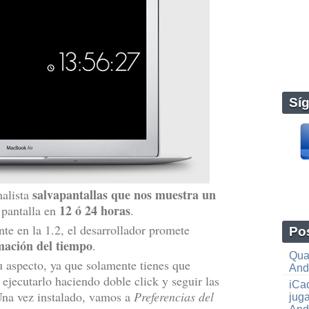
Sí
salvapantallas que nos muestra un
malista
12 ó 24 horas
 pantalla en
.
te en la 1.2, el desarrollador promete
Pos
mación del tiempo
.
Qua
u aspecto, ya que solamente tienes que
And
ejecutarlo haciendo doble click y seguir las
iCa
 Una vez instalado, vamos a
Preferencias del
juga