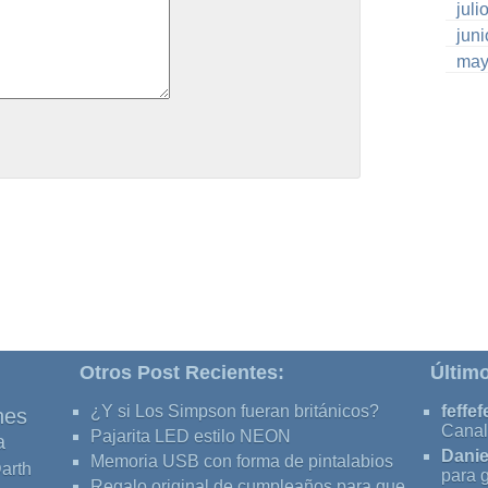
juli
jun
may
Otros Post Recientes:
Últim
¿Y si Los Simpson fueran británicos?
feffef
nes
Canal
Pajarita LED estilo NEON
a
Danie
Memoria USB con forma de pintalabios
arth
para 
Regalo original de cumpleaños para que