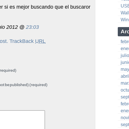
US
er si es mejor buscando que el buscaror
Wal
Win
nio 2012 @
23:03
Ar
ost.
TrackBack
URL
feb
ene
juli
jun
may
required)
abri
mar
 not be published) (required)
oct
sep
feb
ene
nov
sep