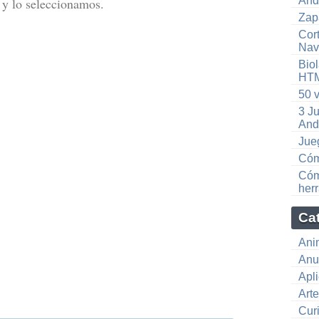
And
y lo seleccionamos.
Zap
Cor
Nav
Bio
HTM
50 
3 Ju
And
Jue
Cóm
Cómo
herr
Ca
Ani
Anu
Apl
Art
Cur