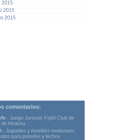
o 2015
io 2015
o 2015
os comentarios:
efe
-
Juego Jurassic Fight Club de
 de Historia
l
-
Juguetes y muebles modulares
gatos para paredes y techos