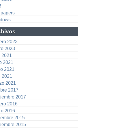
B
lpapers
dows
chivos
rero 2023
ro 2023
o 2021
io 2021
o 2021
l 2021
zo 2021
ubre 2017
tiembre 2017
rero 2016
ro 2016
iembre 2015
tiembre 2015