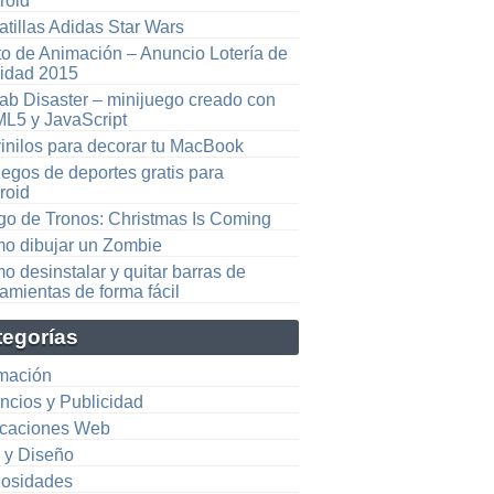
roid
atillas Adidas Star Wars
to de Animación – Anuncio Lotería de
idad 2015
lab Disaster – minijuego creado con
L5 y JavaScript
vinilos para decorar tu MacBook
egos de deportes gratis para
roid
go de Tronos: Christmas Is Coming
o dibujar un Zombie
 desinstalar y quitar barras de
amientas de forma fácil
tegorías
mación
ncios y Publicidad
icaciones Web
e y Diseño
iosidades