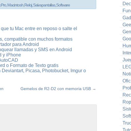
Dec
 Pro
,
Macintosh
,
Reloj
,
Salvapantallas
,
Software
Fun
Gad
Gee
 que tu Mac entre en reposo o salte el
Gen
Goo
tis, compatible con muchos formatos
tador para Android
Hum
loquear llamadas y SMS en Android
Inte
ad y iPhone
Jue
a AutoCAD
d o Formato de Texto gratis
LE
Deviantart, Picasa, Photobucket, Imgur o
Noti
Ofic
Pro
en
Gemelos de R2-D2 con memoria USB
→
Rec
Ro
Sis
Sof
Tru
Tuto