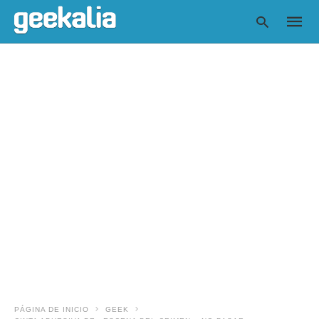
Escrib
tu
consul
y
pulsa
en
INTRO
PÁGINA DE INICIO
GEEK